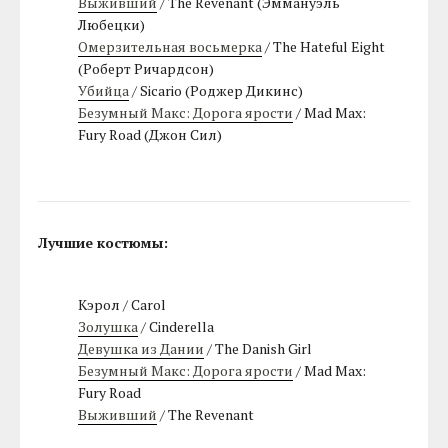
Выживший
/ The Revenant (Эммануэль
Любецки)
Омерзительная восьмерка
/ The Hateful Eight
(Роберт Ричардсон)
Убийца
/ Sicario (Роджер Дикинс)
Безумный Макс: Дорога ярости
/ Mad Max:
Fury Road (Джон Сил)
Лучшие костюмы:
Кэрол / Carol
Золушка
/ Cinderella
Девушка из Дании
/ The Danish Girl
Безумный Макс: Дорога ярости
/ Mad Max:
Fury Road
Выживший
/ The Revenant