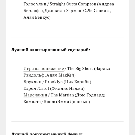
Голос улиц / Straight Outta Compton (Андреа
Берлофф, Джонатан Херман, С. Ли Сэвидж,
Алан Венкус)
Лучший адаптированный сценарий:
Игра на понижение
/ The Big Short (Чарльз
Рэндольф, Адам МакКей)
Бруклин / Brooklyn (Ник Хорнби)
Кэрол /Carol (Филлис Наджи)
Марсианин
/ The Martian (Дрю Годдард)
Комната / Room (Эмма Донохью)
Лучший документальный фильм: