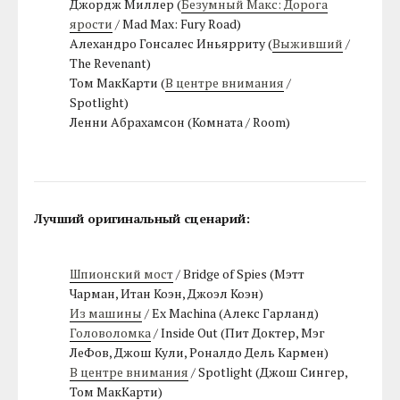
Джордж Миллер (
Безумный Макс: Дорога
ярости
/ Mad Max: Fury Road)
Алехандро Гонсалес Иньярриту (
Выживший
/
The Revenant)
Том МакКарти (
В центре внимания
/
Spotlight)
Ленни Абрахамсон (Комната / Room)
Лучший оригинальный сценарий:
Шпионский мост
/ Bridge of Spies (Мэтт
Чарман, Итан Коэн, Джоэл Коэн)
Из машины
/ Ex Machina (Алекс Гарланд)
Головоломка
/ Inside Out (Пит Доктер, Мэг
ЛеФов, Джош Кули, Роналдо Дель Кармен)
В центре внимания
/ Spotlight (Джош Сингер,
Том МакКарти)