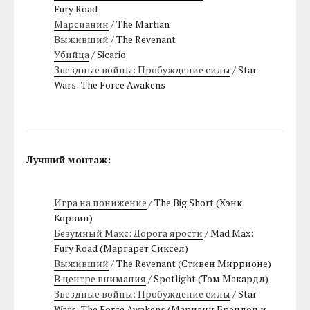
Fury Road
Марсианин
/ The Martian
Выживший
/ The Revenant
Убийца
/ Sicario
Звездные войны: Пробуждение силы
/ Star
Wars: The Force Awakens
Лучший монтаж:
Игра на понижение
/ The Big Short (Хэнк
Корвин)
Безумный Макс: Дорога ярости
/ Mad Max:
Fury Road (Маргарет Сиксел)
Выживший
/ The Revenant (Стивен Миррионе)
В центре внимания
/ Spotlight (Том Макардл)
Звездные войны: Пробуждение силы
/ Star
Wars: The Force Awakens (Марианн Брэндон и