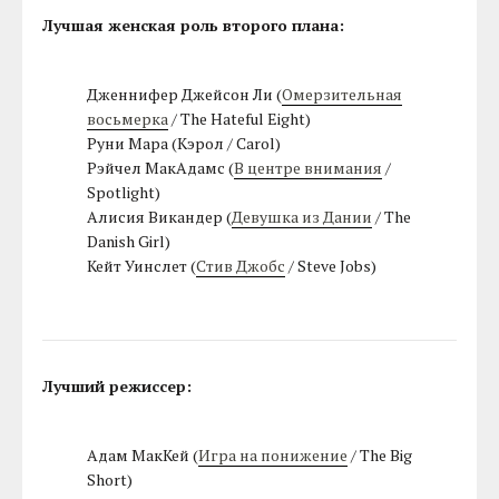
Лучшая женская роль второго плана:
Дженнифер Джейсон Ли (
Омерзительная
восьмерка
/ The Hateful Eight)
Руни Мара (Кэрол / Carol)
Рэйчел МакАдамс (
В центре внимания
/
Spotlight)
Алисия Викандер (
Девушка из Дании
/ The
Danish Girl)
Кейт Уинслет (
Стив Джобс
/ Steve Jobs)
Лучший режиссер:
Адам МакКей (
Игра на понижение
/ The Big
Short)