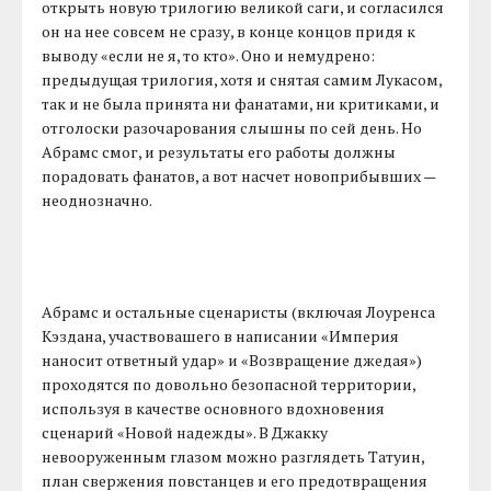
открыть новую трилогию великой саги, и согласился
он на нее совсем не сразу, в конце концов придя к
выводу «если не я, то кто». Оно и немудрено:
предыдущая трилогия, хотя и снятая самим Лукасом,
так и не была принята ни фанатами, ни критиками, и
отголоски разочарования слышны по сей день. Но
Абрамс смог, и результаты его работы должны
порадовать фанатов, а вот насчет новоприбывших —
неоднозначно.
Абрамс и остальные сценаристы (включая Лоуренса
Кэздана, участвовашего в написании «Империя
наносит ответный удар» и «Возвращение джедая»)
проходятся по довольно безопасной территории,
используя в качестве основного вдохновения
сценарий «Новой надежды». В Джакку
невооруженным глазом можно разглядеть Татуин,
план свержения повстанцев и его предотвращения