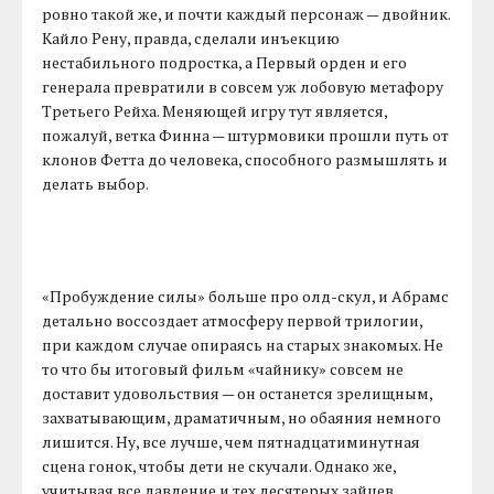
ровно такой же, и почти каждый персонаж — двойник.
Кайло Рену, правда, сделали инъекцию
нестабильного подростка, а Первый орден и его
генерала превратили в совсем уж лобовую метафору
Третьего Рейха. Меняющей игру тут является,
пожалуй, ветка Финна — штурмовики прошли путь от
клонов Фетта до человека, способного размышлять и
делать выбор.
«Пробуждение силы» больше про олд-скул, и Абрамс
детально воссоздает атмосферу первой трилогии,
при каждом случае опираясь на старых знакомых. Не
то что бы итоговый фильм «чайнику» совсем не
доставит удовольствия — он останется зрелищным,
захватывающим, драматичным, но обаяния немного
лишится. Ну, все лучше, чем пятнадцатиминутная
сцена гонок, чтобы дети не скучали. Однако же,
учитывая все давление и тех десятерых зайцев,