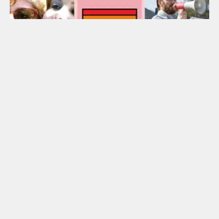
ЧТО СМОТРЕТЬ В МЕСЯЦ ПРАЙДА:
ВЫБОР «ОТКРЫТЫХ»
Главный российский журнал о квир-культуре
«Открытые» советует, что смотреть в месяц Прайда.
ТОП
SIGHT&SOUND: СОЮЗ