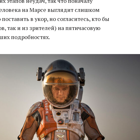
х этапов неудач, так что поначалу
человека на Марсе выглядит слишком
 поставить в укор, но согласитесь, кто бы
в, так и из зрителей) на пятичасовую
йших подробностях.