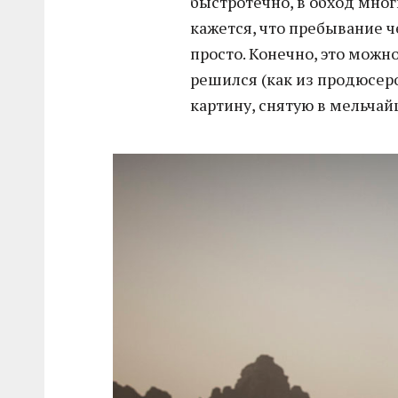
быстротечно, в обход многи
кажется, что пребывание 
просто. Конечно, это можно
решился (как из продюсеро
картину, снятую в мельча