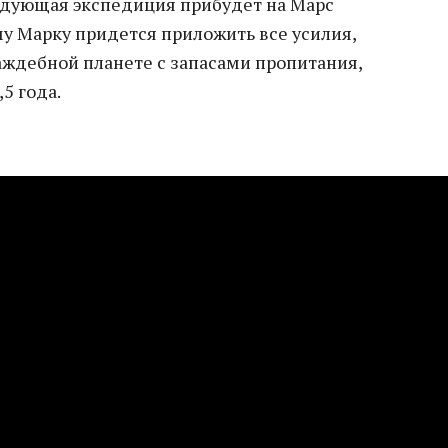
едующая экспедиция прибудет на Марс
ому Марку придется приложить все усилия,
аждебной планете с запасами пропитания,
,5 года.