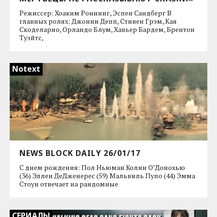
Режиссер: Хоаким Роннинг, Эспен Сандберг В
главных ролях: Джонни Депп, Стивен Грэм, Кая
Скоделарио, Орландо Блум, Хавьер Бардем, Брентон
Туэйтс,
Notext
NEWS BLOCK DAILY 26/01/17
С днем рождения: Пол Ньюман Колин О’Донохью
(36) Эллен ДеДженерес (59) Мальвиль Пупо (44) Эмма
Стоун отвечает на рандомные
СЕРИАЛЫ