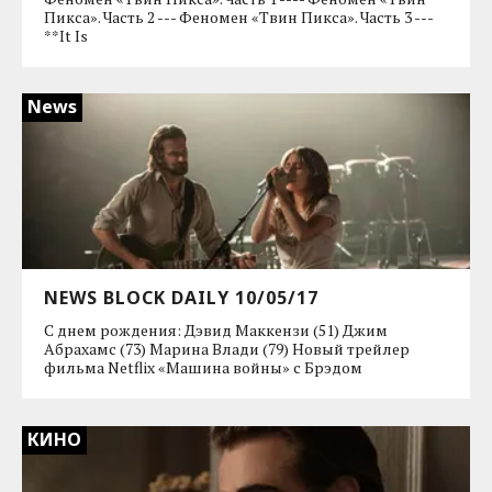
Пикса». Часть 2 --- Феномен «Твин Пикса». Часть 3 ---
**It Is
News
NEWS BLOCK DAILY 10/05/17
С днем рождения: Дэвид Маккензи (51) Джим
Абрахамс (73) Марина Влади (79) Новый трейлер
фильма Netflix «Машина войны» с Брэдом
КИНО