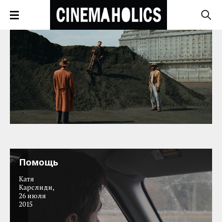
Помощь
Катя
Карслиди
,
26 июля
2015