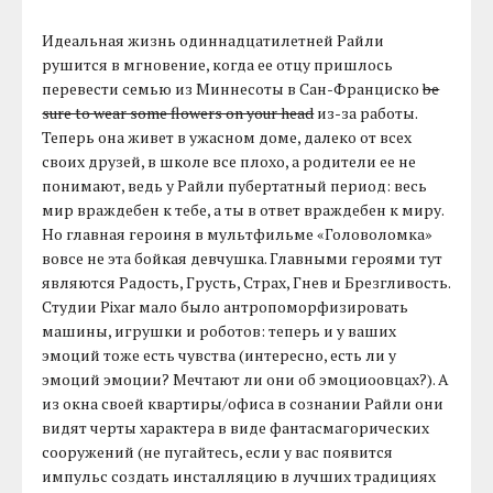
Идеальная жизнь одиннадцатилетней Райли
рушится в мгновение, когда ее отцу пришлось
перевести семью из Миннесоты в Сан-Франциско
be
sure to wear some flowers on your head
из-за работы.
Теперь она живет в ужасном доме, далеко от всех
своих друзей, в школе все плохо, а родители ее не
понимают, ведь у Райли пубертатный период: весь
мир враждебен к тебе, а ты в ответ враждебен к миру.
Но главная героиня в мультфильме «Головоломка»
вовсе не эта бойкая девчушка. Главными героями тут
являются Радость, Грусть, Страх, Гнев и Брезгливость.
Студии Pixar мало было антропоморфизировать
машины, игрушки и роботов: теперь и у ваших
эмоций тоже есть чувства (интересно, есть ли у
эмоций эмоции? Мечтают ли они об эмоциоовцах?). А
из окна своей квартиры/офиса в сознании Райли они
видят черты характера в виде фантасмагорических
сооружений (не пугайтесь, если у вас появится
импульс создать инсталляцию в лучших традициях