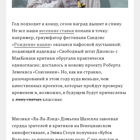
Год подходит к концу, сезон наград дышит в спину.
Не все наши
весенние ставки
попали в точку:
например, триумфатор фестиваля Сандэнс
«
Рождение нации
» оказался пафосной пустышкой;
подающий надежды «Свободный штат Джонса» с
МакКонахи критики обругали практически
единогласно; досталось и новому проекту Роберта
Земекиса «Союзники». Но, как ни странно,
разочарований в этом году куда меньше, чем
качественных проектов, которые пройдут проверку
временем и, возможно, в будущем будут причислены
к
лику святых
классике.
Мюзикл «Ла-Ла-Лэнд» Дэмьена Шазелла завоевал
сердца зрителей и критиков на Венецианском
кинофестивале, а Эмма Стоун получила «Кубок
Вольпи» за лучшую женскую роль. С тех пор так и