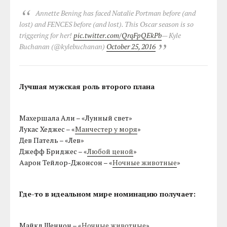
Annette Bening has faced Natalie Portman before (and
lost) and FENCES before (and lost). This Oscar season is so
triggering for her!
pic.twitter.com/QrqFpQEkPb
— Kyle
Buchanan (@kylebuchanan)
October 25, 2016
Лучшая мужская роль второго плана
Махершала Али – «Лунный свет»
Лукас Хеджес – «
Манчестер у моря
»
Дев Патель – «Лев»
Джефф Бриджес – «
Любой ценой
»
Аарон Тейлор-Джонсон – «
Ночные животные
»
Где-то в идеальном мире номинацию получает:
Майкл Шеннон – «
Ночные животные
»