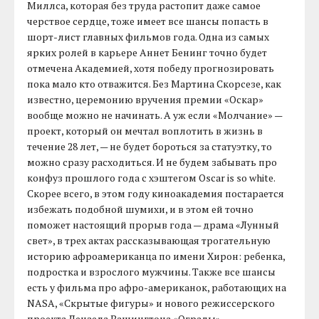
Миллса, которая без труда растопит даже самое
черствое сердце, тоже имеет все шансы попасть в
шорт-лист главных фильмов года. Одна из самых
ярких ролей в карьере Аннет Бенинг точно будет
отмечена Академией, хотя победу прогнозировать
пока мало кто отважится. Без Мартина Скорсезе, как
известно, церемонию вручения премии «Оскар»
вообще можно не начинать. А уж если «Молчание» —
проект, который он мечтал воплотить в жизнь в
течение 28 лет, — не будет бороться за статуэтку, то
можно сразу расходиться. И не будем забывать про
конфуз прошлого года с хэштегом Oscar is so white.
Скорее всего, в этом году киноакадемия постарается
избежать подобной шумихи, и в этом ей точно
поможет настоящий прорыв года — драма «Лунный
свет», в трех актах рассказывающая трогательную
историю афроамериканца по имени Хирон: ребенка,
подростка и взрослого мужчины. Также все шансы
есть у фильма про афро-американок, работающих на
NASA, «Скрытые фигуры» и нового режиссерского
проекта Дензела Вашингтона «Ограды».