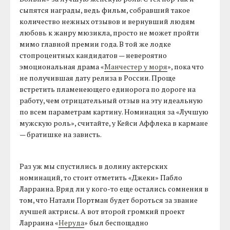
сыпятся награды, ведь фильм, собравший такое
количество нежных отзывов и вернувший людям
любовь к жанру мюзикла, просто не может пройти
мимо главной премии года. В той же лодке
стопроцентных кандидатов — невероятно
эмоциональная драма «
Манчестер у моря
», пока что
не получившая дату релиза в России. Проще
встретить пламенеющего единорога по дороге на
работу, чем отрицательный отзыв на эту идеальную
по всем параметрам картину. Номинация за «Лучшую
мужскую роль», считайте, у Кейси Аффлека в кармане
— братишке на зависть.
Раз уж мы спустились в долину актерских
номинаций, то стоит отметить «Джеки» Пабло
Ларраина. Вряд ли у кого-то еще остались сомнения в
том, что Натали Портман будет бороться за звание
лучшей актрисы. А вот второй громкий проект
Ларраина «
Неруда
» был беспощадно