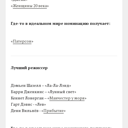
«
Женщины 20 века
»
Где-то в идеальном мире номинацию получает:
«
Патерсон
»
Лучший режиссер
Дэмьен Шазелл – «Ла-Ла-Лэнд»
Барри Дженкинс – «Лунный свет»
Кеннет Лонерган – «
Манчестер у моря
»
Гарт Дэвис - «Лев»
Дени Вильнёв - «
Прибытие
»