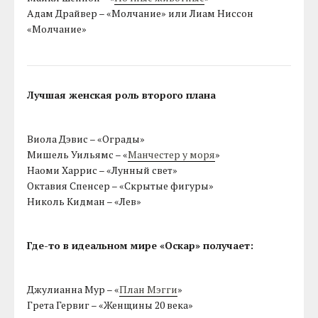
Адам Драйвер – «Молчание» или Лиам Ниссон
«Молчание»
Лучшая женская роль второго плана
Виола Дэвис – «Ограды»
Мишель Уильямс – «
Манчестер у моря
»
Наоми Харрис – «Лунный свет»
Октавия Спенсер – «Скрытые фигуры»
Николь Кидман – «Лев»
Где-то в идеальном мире «Оскар» получает:
Джулианна Мур – «
План Мэгги
»
Грета Гервиг – «Женщины 20 века»