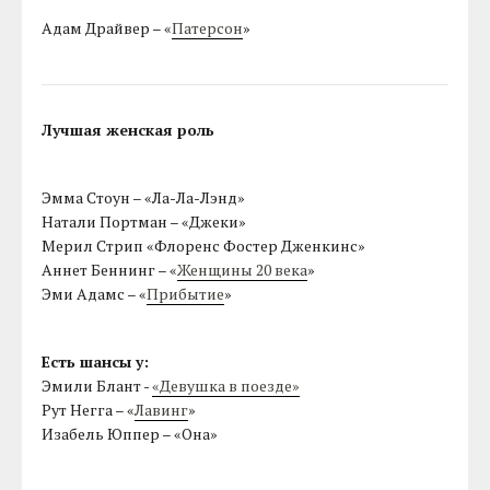
Адам Драйвер – «
Патерсон
»
Лучшая женская роль
Эмма Стоун – «Ла-Ла-Лэнд»
Натали Портман – «Джеки»
Мерил Стрип «Флоренс Фостер Дженкинс»
Аннет Беннинг – «
Женщины 20 века
»
Эми Адамс – «
Прибытие
»
Есть шансы у:
Эмили Блант -
«Девушка в поезде»
Рут Негга – «
Лавинг
»
Изабель Юппер – «Она»