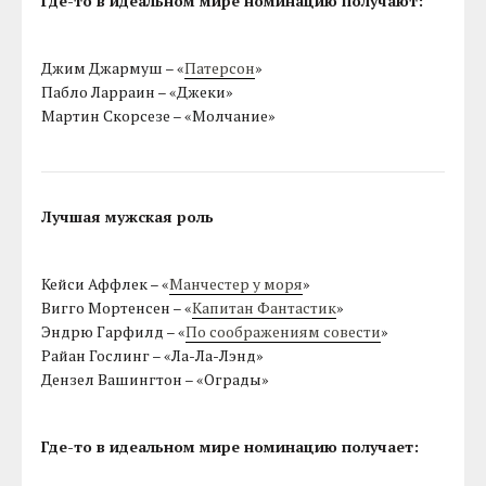
Где-то в идеальном мире номинацию получают:
Джим Джармуш – «
Патерсон
»
Пабло Ларраин – «Джеки»
Мартин Скорсезе – «Молчание»
Лучшая мужская роль
Кейси Аффлек – «
Манчестер у моря
»
Вигго Мортенсен – «
Капитан Фантастик
»
Эндрю Гарфилд – «
По соображениям совести
»
Райан Гослинг – «Ла-Ла-Лэнд»
Дензел Вашингтон – «Ограды»
Где-то в идеальном мире номинацию получает: