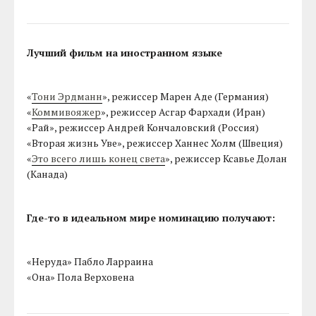
Лучший фильм на иностранном языке
«
Тони Эрдманн
», режиссер Марен Аде (Германия)
«
Коммивояжер
», режиссер Асгар Фархади (Иран)
«Рай», режиссер Андрей Кончаловский (Россия)
«Вторая жизнь Уве», режиссер Ханнес Холм (Швеция)
«
Это всего лишь конец света
», режиссер Ксавье Долан
(Канада)
Где-то в идеальном мире номинацию получают:
«Неруда» Пабло Ларраина
«Она» Пола Верховена