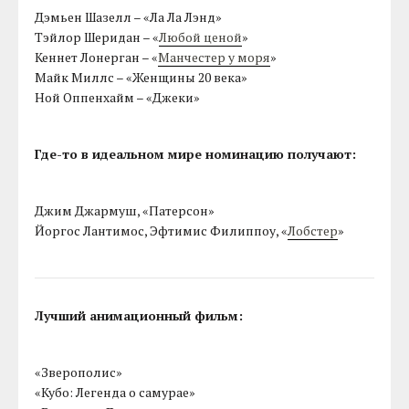
Дэмьен Шазелл – «Ла Ла Лэнд»
Тэйлор Шеридан – «
Любой ценой
»
Кеннет Лонерган – «
Манчестер у моря
»
Майк Миллс – «Женщины 20 века»
Ной Оппенхайм – «Джеки»
Где-то в идеальном мире номинацию получают:
Джим Джармуш, «Патерсон»
Йоргос Лантимос, Эфтимис Филиппоу, «
Лобстер
»
Лучший анимационный фильм:
«Зверополис»
«Кубо: Легенда о самурае»