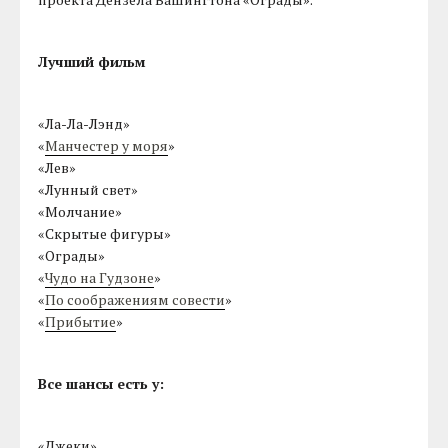
Лучший фильм
«Ла-Ла-Лэнд»
«
Манчестер у моря
»
«Лев»
«Лунный свет»
«Молчание»
«Скрытые фигуры»
«Ограды»
«
Чудо на Гудзоне
»
«
По соображениям совести
»
«
Прибытие
»
Все шансы есть у:
«Джеки»