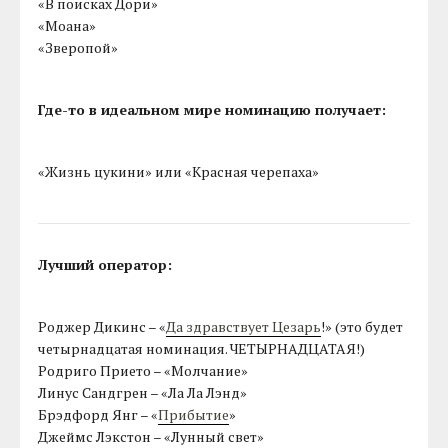
«В поисках Дори»
«Моана»
«Зверопой»
Где-то в идеальном мире номинацию получает:
«Жизнь цукини» или «Красная черепаха»
Лучший оператор:
Роджер Дикинс – «
Да здравствует Цезарь
!» (это будет
четырнадцатая номинация. ЧЕТЫРНАДЦАТАЯ!)
Родриго Прието – «Молчание»
Линус Сандгрен – «Ла Ла Лэнд»
Брэдфорд Янг – «
Прибытие
»
Джеймс Лэкстон – «Лунный свет»