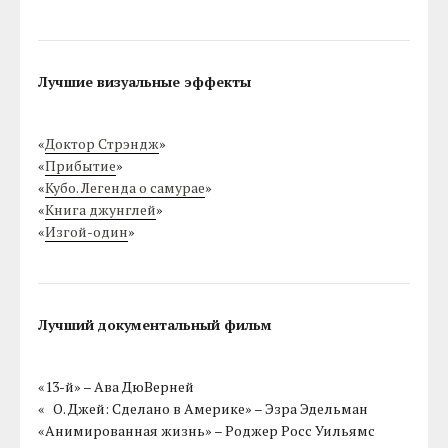
Лучшие визуальные эффекты
«
Доктор Стрэндж
»
«
Прибытие
»
«
Кубо. Легенда о самурае
»
«
Книга джунглей
»
«
Изгой-один
»
Лучший документальный фильм
«13-й» – Ава ДюВерней
« О. Джей: Сделано в Америке» – Эзра Эдельман
«Анимированная жизнь» – Роджер Росс Уильямс