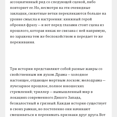
ассоциативный ряд со следующей сценой, либо
повторяет ее. Но, несмотря на эти очевидные
закладки, сюжетные ветки перекликаются больше на
уровне смысла и настроения: книжный герой
обронил фразу — и вот перед глазами стоит сцена из
прошлого, которая никак не связана с ней напрямую,
но заражена тем же беспокойством и передает те же
переживания.
Три истории представляют собой разные жанры со
свойственным им духом. Драма — холодное
настоящее, отдающее мертвым лоском; мелодрама —
лучезарное прошлое, полное юношеских
стремлений; триллер — вымышленный мир в
локациях современного Дикого Запада,
безжалостный и грязный. Каждая история существует
в своих рамках, но постепенно они начинают
смешиваться и перенимать признаки друг друга. Вот