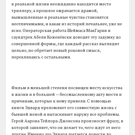
в реальной жизни неожиданно находится место
триллеру, а прошлое омрачается драмой,
вымышленные и реальные чувства становятся
неотличимыми, и какая из историй печальнее, уже не
ясно. Операторская работа Шеймаса МакГарви и
саундтрек Абеля Коженёвски доводят эту задумку до
совершенной формы, где каждый рассказ выглядит
цельно, но обретает новый роковой смысл,
перекликаясь с остальными.
Фильм в меньшей степени посвящен месту искусства
в жизни и в большей — бессмысленному акту мести и
причинам, которые к нему привели. С помощью
книги Эдвард преломляет его совместную жизнь с
бывшей женой и вытаскивает наружу все проблемы.
Герой Аарона Тейлора-Джонсона произносит фразу, в
которой заявляет, что он делает то, чего ждут от него
другие. Именно это Эдвард пытается донести до