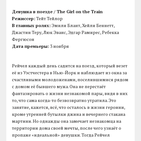
Девушка в поезде / The Girl on the Train
Режиссер:
Тейт Тейлор
В главных ролях:
Эмили Блант, Хейли Беннетт,
Джастин Теру, Люк Эванс, Эдгар Рамирес, Ребекка
Фергюсон
Дата премьеры:
3 ноября
Рейчел каждый день садится на поезд, который везет
её из Уэстчестера в Нью-Йорк и наблюдает из окна за
счастливыми молодоженами, поселившимися рядом
с домом её бывшего мужа. Она не перестаёт
фантазировать о жизни незнакомой пары, видя в них
то, что сама когда-то безвозвратно утратила. Это
занятие, кажется, всё, что осталось в жизни героини,
кроме утренней бутылки джина и вечернего стакана
мартини. Но однажды она замечает незнакомца на
территории дома своей мечты, после чего узнаёт о
пропаже «идеальной» девушки. Тогда Рейчел