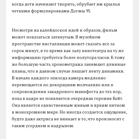
когда дети начинают творить, обрубает им крылья
четкими формулировками Догмы 95.
Несмотря на калейдоскоп идей и образов, фильм
может показаться затянутым. В музейном
пространстве инсталляция может сказать все за
сорок минут, в то время как залу кинотеатра на ту же
информацию требуется более полутора часов. К тому
же большую часть хронометража занимают длинные
планы, что в данном случае лишает ленту динамики.
В начале каждого эпизода камера медленно
перемещается по декорациям молчаливо или в
сопровождении закадрового манифеста до тех пор,
пока в кадре не появляется очередная героиня Кейт.
Она является единственным живым и ярким пятном
в монохромном мире. Но иногда создается ощущение,
будто даже актриса не вникает в то, что произносит с
таким усердием и надрывом.