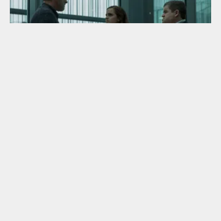
«СФЕРА»: BIG BROTHER IS WATCHING
YOU
Сфера / The Circle Режиссер: Джеймс Понсольдт В
главных ролях: Том Хэнкс, Эмма Уотсон, Джон Бойега
Дата выхода в РФ: 27
РЕЦЕНЗИИ