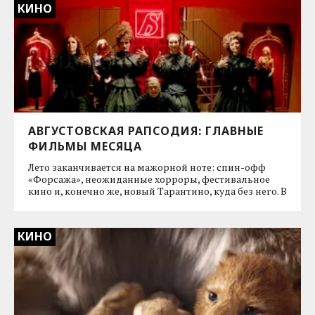
КИНО
АВГУСТОВСКАЯ РАПСОДИЯ: ГЛАВНЫЕ
ФИЛЬМЫ МЕСЯЦА
Лето заканчивается на мажорной ноте: спин-офф
«Форсажа», неожиданные хорроры, фестивальное
кино и, конечно же, новый Тарантино, куда без него. В
КИНО