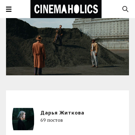
Дарья Житкова
69 постов