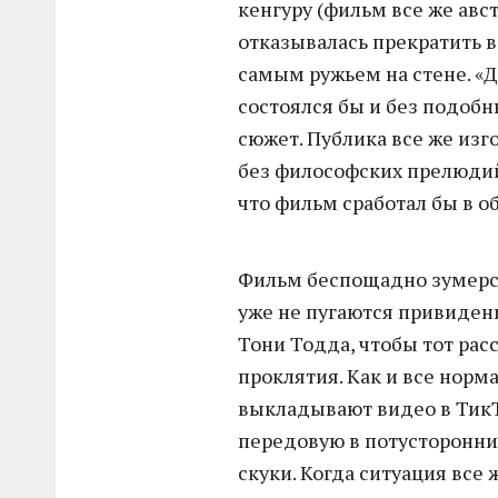
кенгуру (фильм все же авс
отказывалась прекратить 
самым ружьем на стене. «Д
состоялся бы и без подоб
сюжет. Публика все же из
без философских прелюдий
что фильм сработал бы в об
Фильм беспощадно зумерс
уже не пугаются привиден
Тони Тодда, чтобы тот расс
проклятия. Как и все норма
выкладывают видео в ТикТо
передовую в потусторонний
скуки. Когда ситуация все