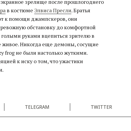
 экранное зрелище после прошлогоднего
ера
в костюме
Элвиса Пресли
. Братья
ют к помощи джампскеров, они
тревожную обстановку до комфортной
 голыми руками вцепиться зрителю в
се живое. Никогда еще демоны, сосущие
zy frog не были настолько жуткими.
яцией к иску о том, что ужастики
и.
TELEGRAM
TWITTER