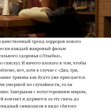
единственный тренд хорроров нового
ически каждый жанровый фильм
ального здоровья («Улыбка»,
 списку). И ничего плохого в том, чтобы
леме, нет, хотя в случае с «Два, три,
вание травмы как будто уже приедается.
 ли умершей по случайности, то ли
но. Заигрывая с потусторонним миром,
й контакт и держится за эту связь до
евидный символизм в виде сбитого