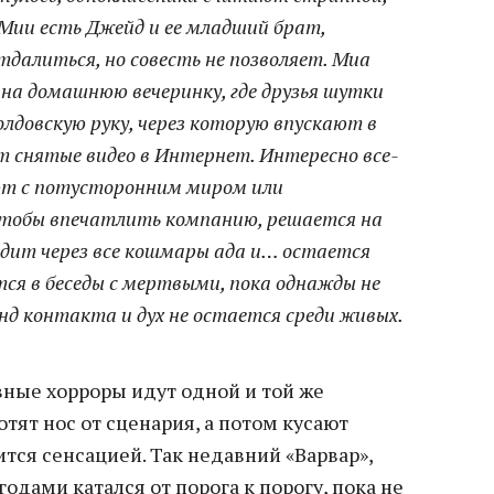
у Мии есть Джейд и ее младший брат,
тдалиться, но совесть не позволяет. Миа
на домашнюю вечеринку, где друзья шутки
лдовскую руку, через которую впускают в
т снятые видео в Интернет. Интересно все-
ют с потусторонним миром или
чтобы впечатлить компанию, решается на
дит через все кошмары ада и… остается
ся в беседы с мертвыми, пока однажды не
нд контакта и дух не остается среди живых.
вные хорроры идут одной и той же
отят нос от сценария, а потом кусают
ится сенсацией. Так недавний «Варвар»,
годами катался от порога к порогу, пока не