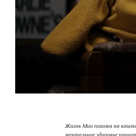
Жизнь Мии похожа на кошма
ментальное здоровье пошат