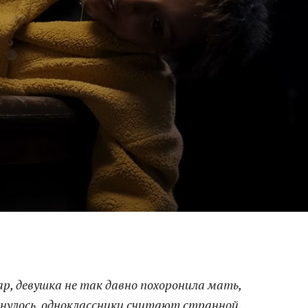
р, девушка не так давно похоронила мать,
нулось, одноклассники считают странной,