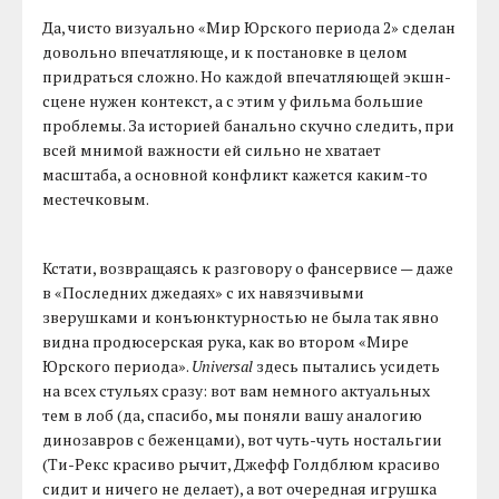
Да, чисто визуально «Мир Юрского периода 2» сделан
довольно впечатляюще, и к постановке в целом
придраться сложно. Но каждой впечатляющей экшн-
сцене нужен контекст, а с этим у фильма большие
проблемы. За историей банально скучно следить, при
всей мнимой важности ей сильно не хватает
масштаба, а основной конфликт кажется каким-то
местечковым.
Кстати, возвращаясь к разговору о фансервисе — даже
в «Последних джедаях» с их навязчивыми
зверушками и конъюнктурностью не была так явно
видна продюсерская рука, как во втором «Мире
Юрского периода».
Universal
здесь пытались усидеть
на всех стульях сразу: вот вам немного актуальных
тем в лоб (да, спасибо, мы поняли вашу аналогию
динозавров с беженцами), вот чуть-чуть ностальгии
(Ти-Рекс красиво рычит, Джефф Голдблюм красиво
сидит и ничего не делает), а вот очередная игрушка