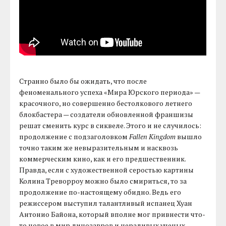
Странно было бы ожидать, что после
феноменального успеха «Мира Юрского периода» —
красочного, но совершенно бестолкового летнего
блокбастера — создатели обновленной франшизы
решат сменить курс в сиквеле. Этого и не случилось:
продолжение с подзаголовком
Fallen Kingdom
вышло
точно таким же невыразительным и насквозь
коммерческим кино, как и его предшественник.
Правда, если с художественной серостью картины
Колина Треворроу можно было смириться, то за
продолжение по-настоящему обидно. Ведь его
режиссером выступил талантливый испанец Хуан
Антонио Байона, который вполне мог привнести что-
то новое в мир динозавров и нерадивых ученых.