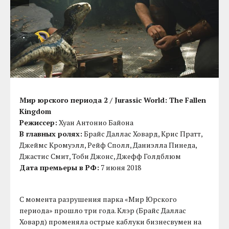
Мир юрского периода 2 / Jurassic World: The Fallen
Kingdom
Режиссер:
Хуан Антонио Байона
В главных ролях:
Брайс Даллас Ховард, Крис Пратт,
Джеймс Кромуэлл, Рейф Сполл, Даниэлла Пинеда,
Джастис Смит, Тоби Джонс, Джефф Голдблюм
Дата премьеры в РФ:
7 июня 2018
С момента разрушения парка «Мир Юрского
периода» прошло три года. Клэр (Брайс Даллас
Ховард) променяла острые каблуки бизнесвумен на