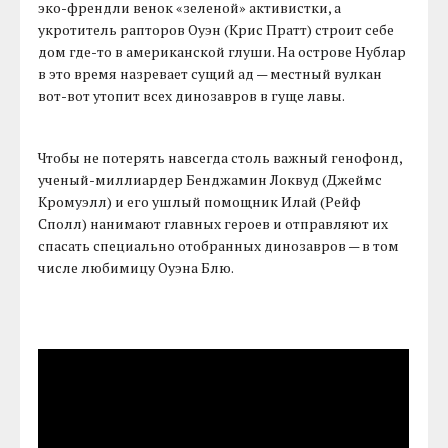
эко-френдли венок «зеленой» активистки, а
укротитель рапторов Оуэн (Крис Пратт) строит себе
дом где-то в американской глуши. На острове Нублар
в это время назревает сущий ад — местный вулкан
вот-вот утопит всех динозавров в гуще лавы.
Чтобы не потерять навсегда столь важный генофонд,
ученый-миллиардер Бенджамин Локвуд (Джеймс
Кромуэлл) и его ушлый помощник Илай (Рейф
Сполл) нанимают главных героев и отправляют их
спасать специально отобранных динозавров — в том
числе любимицу Оуэна Блю.