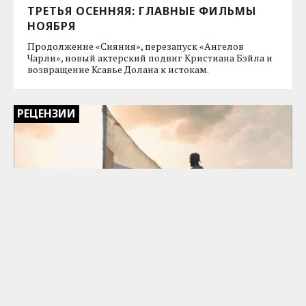
ТРЕТЬЯ ОСЕННЯЯ: ГЛАВНЫЕ ФИЛЬМЫ
НОЯБРЯ
Продолжение «Сияния», перезапуск «Ангелов
Чарли», новый актерский подвиг Кристиана Бэйла и
возвращение Ксавье Долана к истокам.
РЕЦЕНЗИИ
«АРАХИСОВЫЙ СОКОЛ»: НА
МАЛЕНЬКОМ ПЛОТУ
Шайа ЛаБаф в стране условного Марка Твена:
ироничная и вместе с тем трогательная драма про
мечтательный эскапизм.