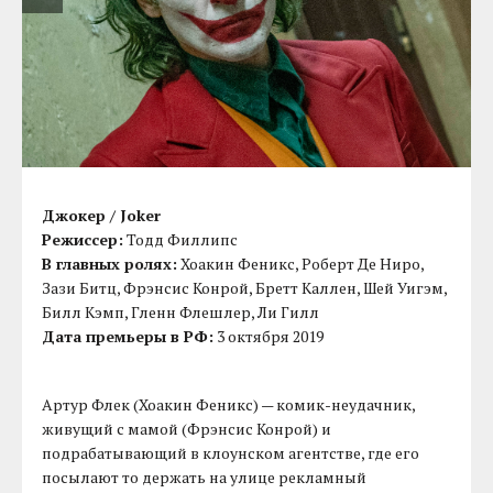
Джокер / Joker
Режиссер:
Тодд Филлипс
В главных ролях:
Хоакин Феникс, Роберт Де Ниро,
Зази Битц, Фрэнсис Конрой, Бретт Каллен, Шей Уигэм,
Билл Кэмп, Гленн Флешлер, Ли Гилл
Дата премьеры в РФ:
3 октября 2019
Артур Флек (Хоакин Феникс) — комик-неудачник,
живущий с мамой (Фрэнсис Конрой) и
подрабатывающий в клоунском агентстве, где его
посылают то держать на улице рекламный