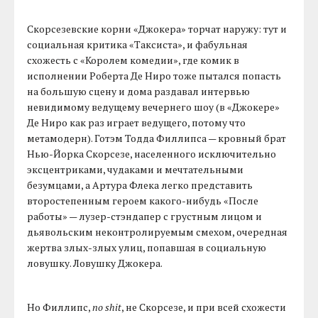
Скорсезевские корни «Джокера» торчат наружу: тут и
социальная критика «Таксиста», и фабульная
схожесть с «Королем комедии», где комик в
исполнении Роберта Де Ниро тоже пытался попасть
на большую сцену и дома раздавал интервью
невидимому ведущему вечернего шоу (в «Джокере»
Де Ниро как раз играет ведущего, потому что
метамодерн). Готэм Тодда Филлипса — кровный брат
Нью-Йорка Скорсезе, населенного исключительно
эксцентриками, чудаками и мечтательными
безумцами, а Артура Флека легко представить
второстепенным героем какого-нибудь «После
работы» — лузер-стэндапер с грустным лицом и
дьявольским неконтролируемым смехом, очередная
жертва злых-злых улиц, попавшая в социальную
ловушку. Ловушку Джокера.
Но Филлипс,
no shit
, не Скорсезе, и при всей схожести