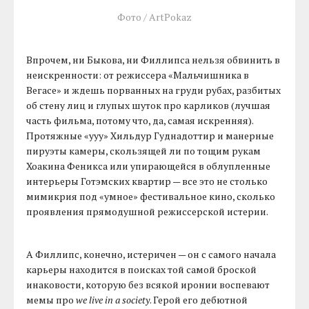
Фото / ArtPokaz
Впрочем, ни Быкова, ни Филлипса нельзя обвинить в
неискренности: от режиссера «Мальчишника в
Вегасе» и ждешь порванных на груди рубах, разбитых
об стену лиц и глупых шуток про карликов (лучшая
часть фильма, потому что, да, самая искренняя).
Протяжные «ууу» Хильдур Гуднадоттир и манерные
пируэты камеры, скользящей ли по тощим рукам
Хоакина Феникса или упирающейся в облупленные
интерьеры Готэмских квартир — все это не столько
мимикрия под «умное» фестивальное кино, сколько
проявления прямодушной режиссерской истерии.
А Филлипс, конечно, истеричен — он с самого начала
карьеры находится в поисках той самой броской
инаковости, которую без всякой иронии воспевают
мемы про
we live in a society
. Герой его дебютной