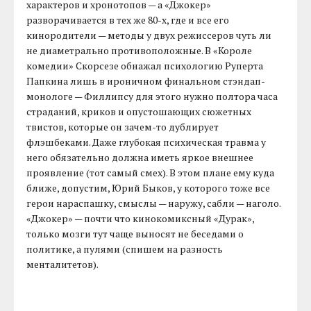
характеров и хронотопов — а «Джокер»
разворачивается в тех же 80-х, где и все его
кинородители — методы у двух режиссеров чуть ли
не диаметрально противоположные. В «Короле
комедии» Скорсезе обнажал психологию Руперта
Папкина лишь в ироничном финальном стэндап-
монологе — Филлипсу для этого нужно полтора часа
страданий, криков и опустошающих сюжетных
твистов, которые он зачем-то дублирует
флэшбеками. Даже глубокая психическая травма у
него обязательно должна иметь яркое внешнее
проявление (тот самый смех). В этом плане ему куда
ближе, допустим, Юрий Быков, у которого тоже все
герои нараспашку, смыслы — наружу, сабли — наголо.
«Джокер» — почти что кинокомиксный «Дурак»,
только мозги тут чаще выносят не беседами о
политике, а пулями (спишем на разность
менталитетов).