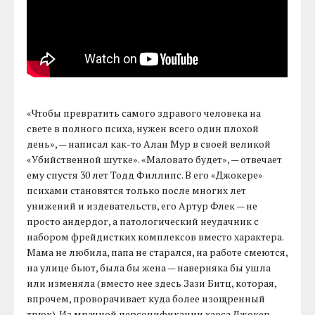
«Чтобы превратить самого здравого человека на
свете в полного психа, нужен всего один плохой
день», — написал как-то Алан Мур в своей великой
«Убийственной шутке». «Маловато будет», — отвечает
ему спустя 30 лет Тодд Филлипс. В его «Джокере»
психами становятся только после многих лет
унижений и издевательств, его Артур Флек — не
просто андердог, а патологический неудачник с
набором фрейдистких комплексов вместо характера.
Мама не любила, папа не старался, на работе смеются,
на улице бьют, была бы жена — наверняка бы ушла
или изменяла (вместо нее здесь Зази Битц, которая,
впрочем, проворачивает куда более изощренный
трюк). Из мрачной персонификации хаоса Джокер