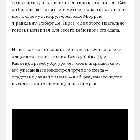
транспарант, то развлекать детишек в госпитале. Сам
он больше всего на свете мечтает попасть на вечернее
шоу к своему кумиру, телезвезде Мюррею
Франклину (Роберт Де Ниро), и для этого тщательно
готовит материал для своего дебютного стэндапа.
Но все как-то не складывается: мать вечно болеет и
одержимо пишет письма Томасу Уэйну (Бретт
Каллен), друзей у Артура нет, люди шарахаются от
его ужасающего неконтролируемого смеха —
следствия давней травмы — в общем, вместо шуток
выходит один экзистенциальный мрак.