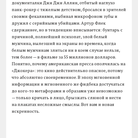
документалки Джи Джи Аллин, отбитый наглухо
панк-рокер с тяжелым детством, бросался в зрителей
своими фекалиями, выбивал микрофоном зубы и
дружил с серийными убийцами. Артур Флек
сдержаннее, но в тенденцию вписывается: бунтарь с
причиной, полнейший психопат, злой белый
мужчина, вылезший на экраны во времена, когда
белым мужчинам злиться ни в коем случае нельзя,
тем более — в фильме за 55 миллионов долларов.
Понятно, почему американская пресса ополчилась на
«Джокера»: это кино действительно опасное, потому
что абсолютно своевременное. В эпоху мгновенной
информации и мгновенного же фидбека достучаться
до кого-то метафорами и образами уже невозможно
— только кричать в лицо, брызжать слюной и нести
на плакатах несложные смыслы. Вот вам и новая
искренность.