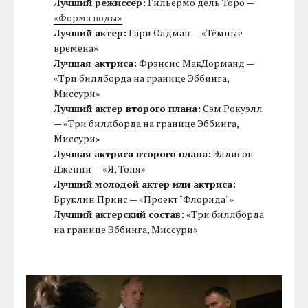
Лучший режиссер:
Гильермо дель Торо —
«Форма воды»
Лучший актер:
Гари Олдман — «Тёмные
времена»
Лучшая актриса:
Фрэнсис МакДорманд —
«Три биллборда на границе Эббинга,
Миссури»
Лучший актер второго плана:
Сэм Рокуэлл
— «Три биллборда на границе Эббинга,
Миссури»
Лучшая актриса второго плана:
Эллисон
Дженни — «Я, Тоня»
Лучший молодой актер или актриса:
Бруклин Принс — «Проект "Флорида"»
Лучший актерский состав:
«Три биллборда
на границе Эббинга, Миссури»