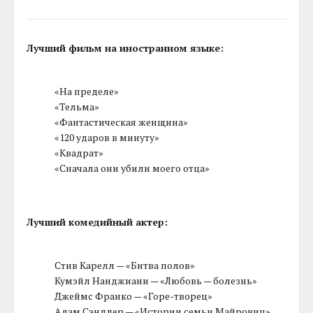
Лучший фильм на иностранном языке:
«На пределе»
«Тельма»
«Фантастическая женщина»
«120 ударов в минуту»
«Квадрат»
«Сначала они убили моего отца»
Лучший комедийный актер:
Стив Карелл — «Битва полов»
Кумэйл Нанджиани — «Любовь — болезнь»
Джеймс Франко — «Горе-творец»
Адам Сэндлер — «Истории семьи Майровиц»