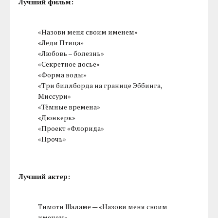
Лучший фильм:
«Назови меня своим именем»
«Леди Птица»
«Любовь – болезнь»
«Секретное досье»
«Форма воды»
«Три биллборда на границе Эббинга,
Миссури»
«Тёмные времена»
«Дюнкерк»
«Проект «Флорида»
«Прочь»
Лучший актер:
Тимоти Шаламе — «Назови меня своим
именем»