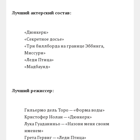
Лучший актерский состав:
«Дюнкерк»
«Секретное досье»
«Три биллборда на границе Эббинга,
Миссури»
«Леди Птица»
«Мадбаунд»
Лучший режиссер:
Гильермо дель Торо — «Форма воды»
Кристофер Нолан — «Дюнкерк»
Лука Гуаданиньо — «Назови меня своим
именем»
Грета Гервиг — «Леди Птица»