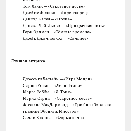
Том Хэнкс — «Секретное досье»
Джеймс Франко — «Горе-творец»
Дэниэл Калуя — «Прочь»
Дэниэл Дэй-Льюис — «Призрачная нить»
Гари Олдман — «Тёмные времена»
Джейк Джилленхол — «Сильнее»
Лучшая актриса:
Джессика Честейн — «Игра Молли»
Сирша Ронан — «Леди Птица»
Марго Робби — «Я, Тоня»
Мэрил Стрип — «Секретное досье»
Фрэнсис МакДорманд — «Три биллборда на
границе Эббинга, Миссури»
Салли Хокинс — «Форма воды»