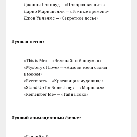
Джонни Гринвуд — «Призрачная нить»
Дарио Марианелли — «Тёмные времена»
Джон Уильямс — «Секретное досье»
Лучшая песня:
«This is Me» — «Величайший шоумен»
«Mystery of Love» — «Назови меня своим
именем»
«Evermore» — «Красавица и чудовище»
«Stand Up for Something» — «Маршалл»
«Remember Me» — «Тайна Коко»
Лучший анимационный фильм:
«Гадкий я 3»