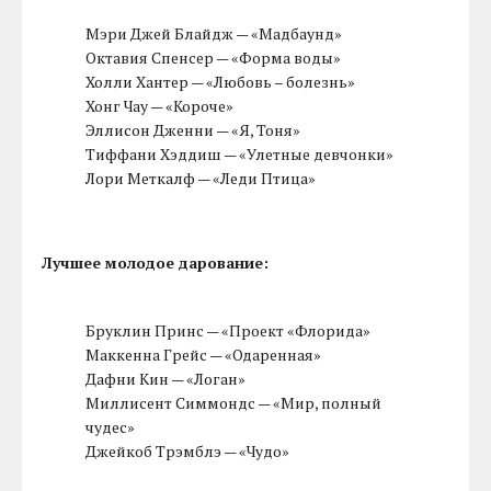
Мэри Джей Блайдж — «Мадбаунд»
Октавия Спенсер — «Форма воды»
Холли Хантер — «Любовь – болезнь»
Хонг Чау — «Короче»
Эллисон Дженни — «Я, Тоня»
Тиффани Хэддиш — «Улетные девчонки»
Лори Меткалф — «Леди Птица»
Лучшее молодое дарование:
Бруклин Принс — «Проект «Флорида»
Маккенна Грейс — «Одаренная»
Дафни Кин — «Логан»
Миллисент Симмондс — «Мир, полный
чудес»
Джейкоб Трэмблэ — «Чудо»