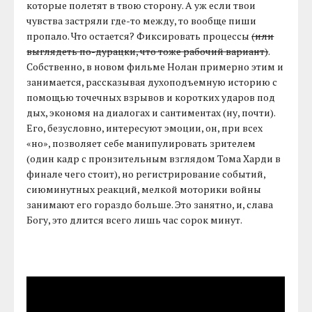
которые полетят в твою сторону. А уж если твои
чувства застряли где-то между, то вообще пиши
пропало. Что остается? Фиксировать процессы
(или
выглядеть по-дурацки, что тоже рабочий вариант)
.
Собственно, в новом фильме Нолан примерно этим и
занимается, рассказывая духоподъемную историю с
помощью точечных взрывов и коротких ударов под
дых, экономя на диалогах и сантиментах (ну, почти).
Его, безусловно, интересуют эмоции, он, при всех
«но», позволяет себе манипулировать зрителем
(один кадр с пронзительным взглядом Тома Харди в
финале чего стоит), но регистрирование событий,
сиюминутных реакций, мелкой моторики войны
занимают его гораздо больше. Это занятно, и, слава
Богу, это длится всего лишь час сорок минут.