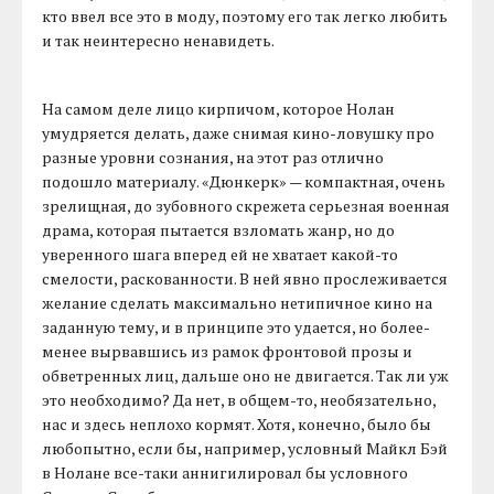
кто ввел все это в моду, поэтому его так легко любить
и так неинтересно ненавидеть.
На самом деле лицо кирпичом, которое Нолан
умудряется делать, даже снимая кино-ловушку про
разные уровни сознания, на этот раз отлично
подошло материалу. «Дюнкерк» — компактная, очень
зрелищная, до зубовного скрежета серьезная военная
драма, которая пытается взломать жанр, но до
уверенного шага вперед ей не хватает какой-то
смелости, раскованности. В ней явно прослеживается
желание сделать максимально нетипичное кино на
заданную тему, и в принципе это удается, но более-
менее вырвавшись из рамок фронтовой прозы и
обветренных лиц, дальше оно не двигается. Так ли уж
это необходимо? Да нет, в общем-то, необязательно,
нас и здесь неплохо кормят. Хотя, конечно, было бы
любопытно, если бы, например, условный Майкл Бэй
в Нолане все-таки аннигилировал бы условного