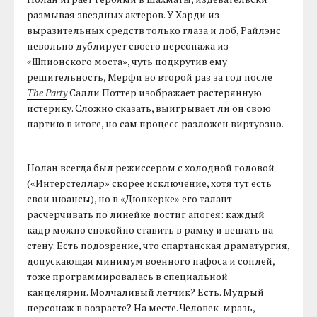
размывая звездных актеров. У Харди из
выразительных средств только глаза и лоб, Райлэнс
невольно дублирует своего персонажа из
«Шпионского моста», чуть подкрутив ему
решительность, Мерфи во второй раз за год после
The Party
Салли Поттер изображает растерянную
истерику. Сложно сказать, выигрывает ли он свою
партию в итоге, но сам процесс разложен виртуозно.
Нолан всегда был режиссером с холодной головой
(«Интерстеллар» скорее исключение, хотя тут есть
свои нюансы), но в «Дюнкерке» его талант
расчерчивать по линейке достиг апогея: каждый
кадр можно спокойно ставить в рамку и вешать на
стену. Есть подозрение, что спартанская драматургия,
допускающая минимум военного пафоса и соплей,
тоже программировалась в специальной
канцелярии. Молчаливый летчик? Есть. Мудрый
персонаж в возрасте? На месте. Человек-мразь,