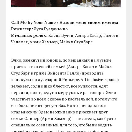
Call Me by Your Name / Назови меня своим именем
Режиссер:
Лука Гуаданьино
В главных ролях:
Елена Буччи, Амира Касар, Тимоти
Чаламет, Арми Хаммер, Майкл Стулбарг
Элио, замкнутый юноша, помешанный на музыке,
приезжает со своей семьей (Амира Касар и Майкл
Стулбарг в гриме Винсента Галло) проводить
каникулы на лучезарной Ривьере. All inclusive: травка
зеленеет, солнышко блестит, все купаются, едят
персики, поют, ведут в меру умные разговоры. Элио
участвует во всем скорее по касательной, потому что
его больше интересует Бах. Но это ненадолго: в
итальянский Эдем неожиданно приезжает друг
семьи Оливер (Арми Хаммер) — писатель, как будто
специально созданный для того, чтобы выводить
людей из равновесия. Под напором его обаяния