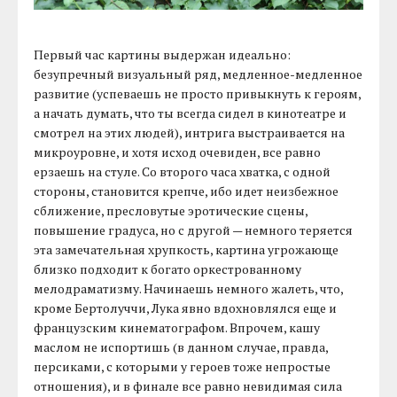
Первый час картины выдержан идеально:
безупречный визуальный ряд, медленное-медленное
развитие (успеваешь не просто привыкнуть к героям,
а начать думать, что ты всегда сидел в кинотеатре и
смотрел на этих людей), интрига выстраивается на
микроуровне, и хотя исход очевиден, все равно
ерзаешь на стуле. Со второго часа хватка, с одной
стороны, становится крепче, ибо идет неизбежное
сближение, пресловутые эротические сцены,
повышение градуса, но с другой — немного теряется
эта замечательная хрупкость, картина угрожающе
близко подходит к богато оркестрованному
мелодраматизму. Начинаешь немного жалеть, что,
кроме Бертолуччи, Лука явно вдохновлялся еще и
французским кинематографом. Впрочем, кашу
маслом не испортишь (в данном случае, правда,
персиками, с которыми у героев тоже непростые
отношения), и в финале все равно невидимая сила