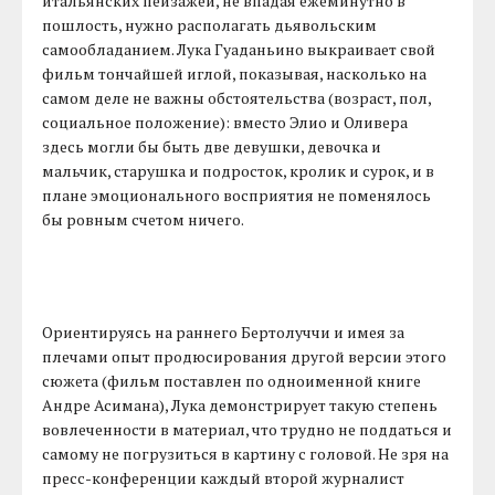
итальянских пейзажей, не впадая ежеминутно в
пошлость, нужно располагать дьявольским
самообладанием. Лука Гуаданьино выкраивает свой
фильм тончайшей иглой, показывая, насколько на
самом деле не важны обстоятельства (возраст, пол,
социальное положение): вместо Элио и Оливера
здесь могли бы быть две девушки, девочка и
мальчик, старушка и подросток, кролик и сурок, и в
плане эмоционального восприятия не поменялось
бы ровным счетом ничего.
Ориентируясь на раннего Бертолуччи и имея за
плечами опыт продюсирования другой версии этого
сюжета (фильм поставлен по одноименной книге
Андре Асимана), Лука демонстрирует такую степень
вовлеченности в материал, что трудно не поддаться и
самому не погрузиться в картину с головой. Не зря на
пресс-конференции каждый второй журналист