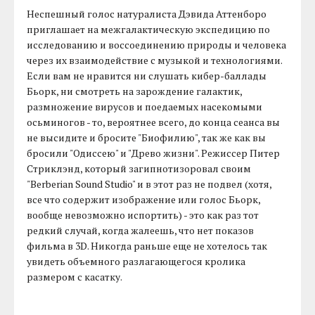
Неспешный голос натуралиста Дэвида Аттенборо
приглашает на межгалактическую экспедицию по
исследованию и воссоединению природы и человека
через их взаимодействие с музыкой и технологиями.
Если вам не нравится ни слушать кибер-баллады
Бьорк, ни смотреть на зарождение галактик,
размножение вирусов и поедаемых насекомыми
осьминогов - то, вероятнее всего, до конца сеанса вы
не высидите и бросите "Биофилию", так же как вы
бросили "Одиссею" и "Древо жизни". Режиссер Питер
Стриклэнд, который загипнотизоровал своим
"Berberian Sound Studio" и в этот раз не подвел (хотя,
все что содержит изображение или голос Бьорк,
вообще невозможно испортить) - это как раз тот
редкий случай, когда жалеешь, что нет показов
фильма в 3D. Никогда раньше еще не хотелось так
увидеть объемного разлагающегося кролика
размером с касатку.