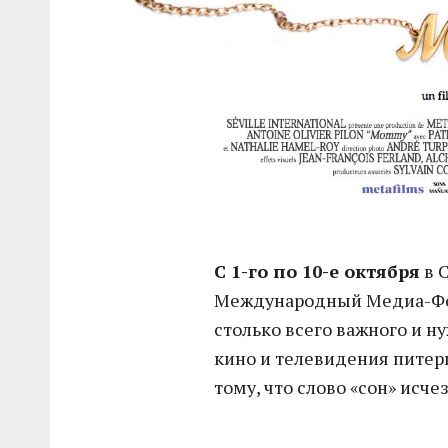
С 1-го по 10-е октября
в 
Международный Медиа-Фо
столько всего важного и н
кино и телевидения питерц
тому, что слово «сон» исче