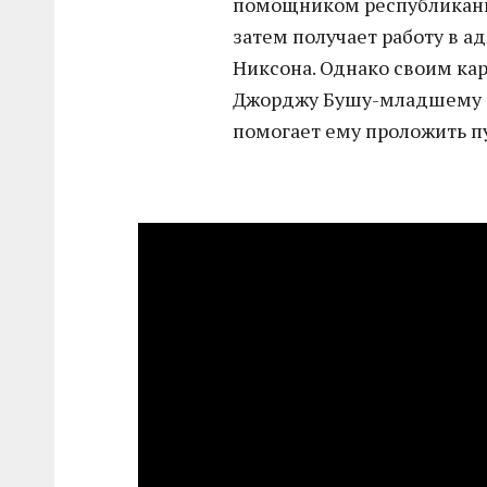
помощником республиканца
затем получает работу в 
Никсона. Однако своим к
Джорджу Бушу-младшему (С
помогает ему проложить пу