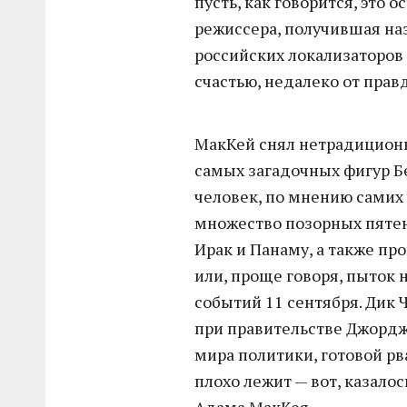
пусть, как говорится, это о
режиссера, получившая н
российских локализаторов 
счастью, недалеко от прав
МакКей снял нетрадиционн
самых загадочных фигур Б
человек, по мнению самих 
множество позорных пятен
Ирак и Панаму, а также п
или, проще говоря, пыток 
событий 11 сентября. Ди
при правительстве Джордж
мира политики, готовой рва
плохо лежит — вот, казалос
Адама МакКея.