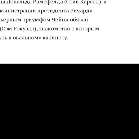
 Дональда Рамсфелда (Стив Карелл), а
администрации президента Ричарда
арьерным триумфом Чейни обязан
эм Рокуэлл), знакомство с которым
ть к овальному кабинету.