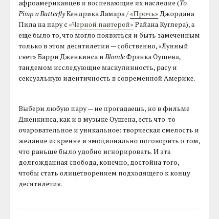
афроамериканцев и воспевающие их наследие (
To
Pimp a Butterfly
Кендрика Ламара /
«Прочь»
Джордана
Пила на пару с
«Черной пантерой»
Райана Куглера), а
еще было то, что могло появиться и быть замеченным
только в этом десятилетии — собственно, «Лунный
свет» Барри Дженкинса и
Blonde
Фрэнка Оушена,
тандемом исследующие маскулинность, расу и
сексуальную идентичность в современной Америке.
Выбери любую пару — не прогадаешь, но в фильме
Дженкинса, как и в музыке Оушена, есть что-то
очаровательное и уникальное: творческая смелость и
желание искренне и эмоционально поговорить о том,
что раньше было удобно игнорировать. И эта
долгожданная свобода, конечно, достойна того,
чтобы стать олицетворением подходящего к концу
десятилетия.