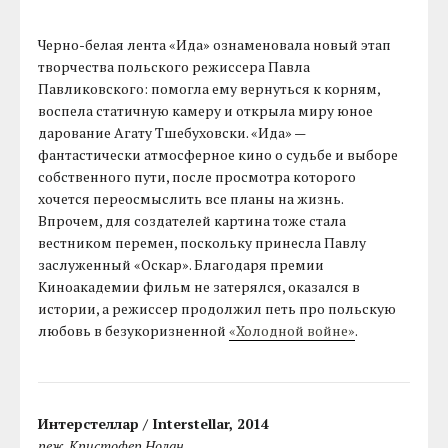
Черно-белая лента «Ида» ознаменовала новый этап
творчества польского режиссера Павла
Павликовского: помогла ему вернуться к корням,
воспела статичную камеру и открыла миру юное
дарование Агату Тшебуховски. «Ида» —
фантастически атмосферное кино о судьбе и выборе
собственного пути, после просмотра которого
хочется переосмыслить все планы на жизнь.
Впрочем, для создателей картина тоже стала
вестником перемен, поскольку принесла Павлу
заслуженный «Оскар». Благодаря премии
Киноакадемии фильм не затерялся, оказался в
истории, а режиссер продолжил петь про польскую
любовь в безукоризненной
«Холодной войне»
.
Интерстеллар / Interstellar, 2014
реж. Кристофер Нолан