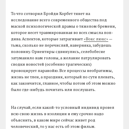
То что сотворил Брэйди Корбет тянет на
исследование всего современного общества под
маской психологической драмы о тяжелом бремени,
которое несет травмированная во всех смысла поп-
дива. Аспектов, которые затрагивает
«Вокс люкс»
—
тьма, сколько не перечисляй, наверняка, забудешь
половину. Ориентиры сдвинулись, селебобесие
затуманило нам головы, а желание патрулировать
сводки новостей (особенно трагических)
провоцирует паранойю. Все процессы необратимы,
жизнь не тлен, а праздник, который по сути плевать,
как закончится, главное, чтобы потом об этом можно
было где-нибудь почитать или послушать.
На случай, если какой-то условный индивид провел
всю свою жизнь в изоляции и ему срочно надо
объяснить, в каком мире сейчас живет род
человеческий, то у нас есть об этом фильм.