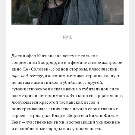
NME
Дженнифер Кент внесла лепту не только в
современный хоррор, но и в феминистское жанровое
кино. Ее «Соловей», с одной стороны, классический
rape-and-revenge
, в котором мстящая героиня следует
по пятам насильников и убийц, но, с другой,
гуманистическое высказывание о губительной силе
возмездия и нетерпимости. Это кино созерцательное,
любующееся красотой тасманских лесов и
подчеркивающее этническое начало своих главных
героев — ирландки Клэр и аборигена Билли. Фильм
Кент — чувственный гимн, воспевающий униженные
и оскорбленные народы и их уникальность.