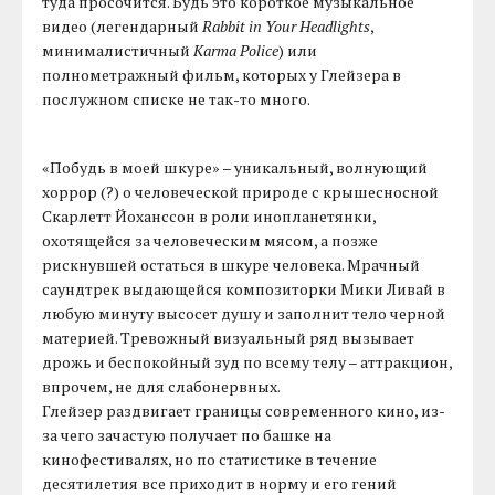
туда просочится. Будь это короткое музыкальное
видео (легендарный
Rabbit in Your Headlights
,
минималистичный
Karma Police
) или
полнометражный фильм, которых у Глейзера в
послужном списке не так-то много.
«Побудь в моей шкуре» – уникальный, волнующий
хоррор (?) о человеческой природе с крышесносной
Скарлетт Йоханссон в роли инопланетянки,
охотящейся за человеческим мясом, а позже
рискнувшей остаться в шкуре человека. Мрачный
саундтрек выдающейся композиторки Мики Ливай в
любую минуту высосет душу и заполнит тело черной
материей. Тревожный визуальный ряд вызывает
дрожь и беспокойный зуд по всему телу – аттракцион,
впрочем, не для слабонервных.
Глейзер раздвигает границы современного кино, из-
за чего зачастую получает по башке на
кинофестивалях, но по статистике в течение
десятилетия все приходит в норму и его гений