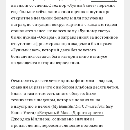
выгнали со сцены. С тех пор
«Лунный свет»
пережил
еще больше хейта, занижения оценок и шуток про
открытие идеальной формулы для получения
наград, но ситуация вокруг картины с каждым годом
становится яснее: не копеечному «Лунному свету»
были нужны «Оскары», а затравленной за постоянное
отсутствие афроамериканцев академии был нужен
«Лунный свет», который даже без золотого
болванчика остался бы в истории кино в статусе
выдающейся истории взросления.
Осмыслить десятилетие одним фильмом — задача,
сравнимая разве что с выбором альбома десятилетия.
Благо и там и там есть много общего: были
технические шедевры, которые повлияли на
индустрию в целом (
My Beautiful Dark Twisted Fantasy
Канье Уэста /
«Безумный Макс: Дорога ярости»
Джорджа Миллера), социально значимые
произведения, переосмысляющие положение