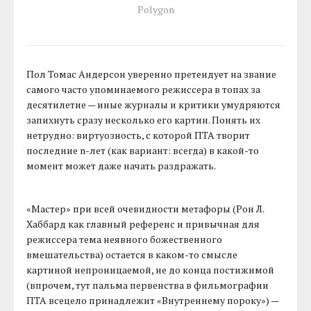
Polygon
Пол Томас Андерсон уверенно претендует на звание
самого часто упоминаемого режиссера в топах за
десятилетие — иные журналы и критики умудряются
запихнуть сразу несколько его картин. Понять их
нетрудно: виртуозность, с которой ПТА творит
последние n-лет (как вариант: всегда) в какой-то
момент может даже начать раздражать.
«Мастер» при всей очевидности метафоры (Рон Л.
Хаббард как главный референс и привычная для
режиссера тема неявного божественного
вмешательства) остается в каком-то смысле
картиной непроницаемой, не до конца постижимой
(впрочем, тут пальма первенства в фильмографии
ПТА всецело принадлежит «Внутреннему пороку») —