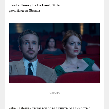
Ла-Ла Ленд / La La Land, 2016
реж. Дэмьен Шазелл
Variety
«Ла-Ла Ленд»
пытается объединить реальность с