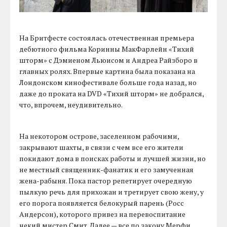
На Бритфесте состоялась отечественная премьера
дебютного фильма Коринны МакФарлейн «Тихий
шторм» с Дэмиеном Льюисом и Андреа Райзборо в
главных ролях. Впервые картина была показана на
Лондонском кинофестивале больше года назад, но
даже до проката на DVD «Тихий шторм» не добрался,
что, впрочем, неудивительно.
На некотором острове, заселенном рабочими,
закрывают шахты, в связи с чем все его жители
покидают дома в поисках работы и лучшей жизни, но
не местный священник-фанатик и его замученная
жена-рабыня. Пока пастор репетирует очередную
пылкую речь для прихожан и третирует свою жену, у
его порога появляется белокурый парень (Росс
Андерсон), которого привез на перевоспитание
некий мистер Смит. Далее — все по закону Мерфи.