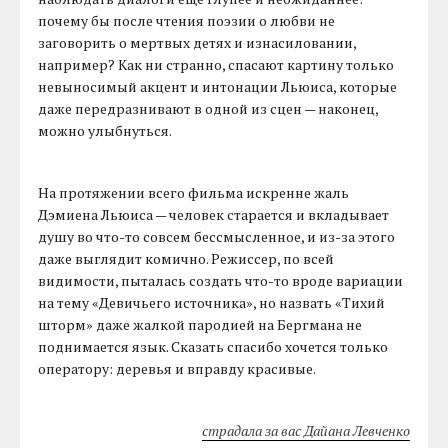
почему бы после чтения поэзии о любви не
заговорить о мертвых детях и изнасиловании,
например? Как ни странно, спасают картину только
невыносимый акцент и интонации Льюиса, которые
даже передразнивают в одной из сцен — наконец,
можно улыбнуться.
На протяжении всего фильма искренне жаль
Дэмиена Льюиса — человек старается и вкладывает
душу во что-то совсем бессмысленное, и из-за этого
даже выглядит комично. Режиссер, по всей
видимости, пыталась создать что-то вроде вариации
на тему «Девичьего источника», но назвать «Тихий
шторм» даже жалкой пародией на Бергмана не
поднимается язык. Сказать спасибо хочется только
оператору: деревья и вправду красивые.
страдала за вас Дайана Левченко