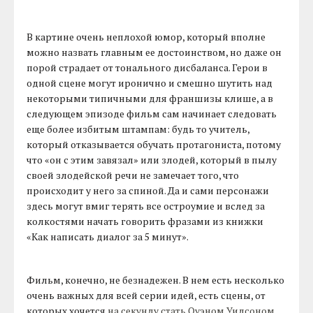
В картине очень неплохой юмор, который вполне
можно назвать главным ее достоинством, но даже он
порой страдает от тонального дисбаланса. Герои в
одной сцене могут иронично и смешно шутить над
некоторыми типичными для франшизы клише, а в
следующем эпизоде фильм сам начинает следовать
еще более избитым штампам: будь то учитель,
который отказывается обучать протагониста, потому
что «он с этим завязал» или злодей, который в пылу
своей злодейской речи не замечает того, что
происходит у него за спиной. Да и сами персонажи
здесь могут вмиг терять все остроумие и вслед за
колкостями начать говорить фразами из книжки
«Как написать диалог за 5 минут».
Фильм, конечно, не безнадежен. В нем есть несколько
очень важных для всей серии идей, есть сцены, от
которых хочется
на секунду стать Оуэном Уилсоном
,