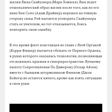
жизни Люка Скайуокера (Марк Хэмилл). Люк ведет
отшельнический образ жизни после того, как по его
вине Бен Соло (Адам Драйвер) перешел на темную
сторону силы. Рей пытается уговорить Скайуокера
стать ее учителем, но тот отказывается, боясь
повторить свою ошибку.
В это время флот повстанцев во главе с Леей Органой
(Кэрри Фишер) пытается сбежать от Первого Ордена,
в руках которого оказалась технология, позволяющая
отслеживать прыжки в гиперпространстве. Лучшему
пилоту Сопротивления По Дамерону (Оскар Айзек)
вместе с бывшим штурмовиком Финном (Джон
Бойега) не остается ничего, кроме как взять ситуацию
в свои руки.