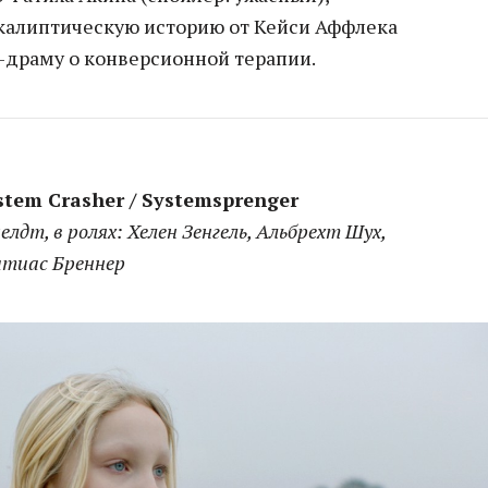
калиптическую историю от Кейси Аффлека
драму о конверсионной терапии.
tem Crasher / Systemsprenger
елдт, в ролях: Хелен Зенгель, Альбрехт Шух,
атиас Бреннер