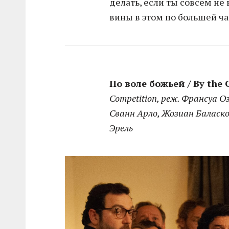
делать, если ты совсем не
вины в этом по большей ча
По воле божьей / By the G
Competition, реж. Франсуа О
Сванн Арло, Жозиан Баласк
Эрель