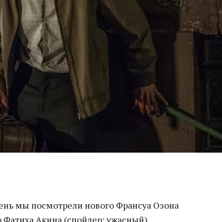
ень мы посмотрели нового Франсуа Озона
о Фатиха Акина (спойлер: ужасный),