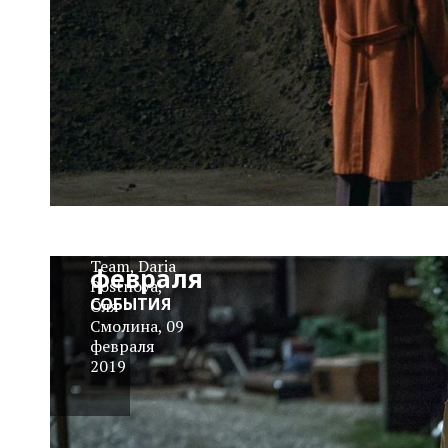
Берлинале-2019:
дневник 8
Cinemaholics
Team
,
Daria
февраля
Postnova
,
СОБЫТИЯ
Оля
Смолина
,
09
февраля
2019