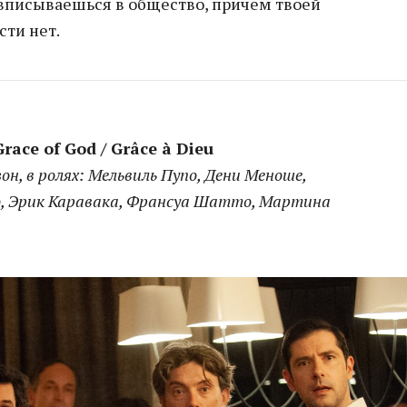
 вписываешься в общество, причем твоей
сти нет.
race of God / Grâce à Dieu
зон, в ролях: Мельвиль Пупо, Дени Меноше,
о, Эрик Каравака, Франсуа Шатто, Мартина