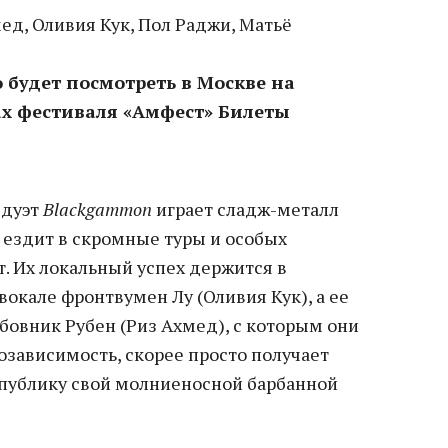
ед, Оливия Кук, Пол Раджи, Матьё
 будет посмотреть в Москве на
ах фестиваля «Амфест» Билеты
 дуэт
Blackgammon
играет сладж-металл
 ездит в скромные туры и особых
. Их локальный успех держится в
окале фронтвумен Лу (Оливия Кук), а ее
юбовник Рубен (Риз Ахмед), с которым они
озависимость, скорее просто получает
 публику свой молниеносной барбанной