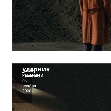
«Звук
металла»:
Экс-
ударник
Денис
РЕЦЕНЗИИ
Еремеев
,
06
ноября
2020