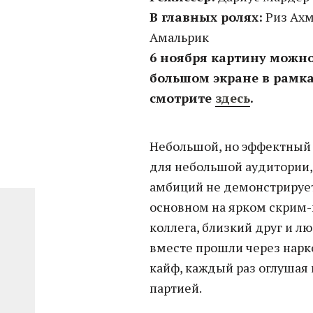
В главных ролях:
Риз Ахм
Амальрик
6 ноября картину можно
большом экране в рамк
смотрите
здесь
.
Небольшой, но эффектный
для небольшой аудитории,
амбиций не демонстрирует
основном на ярком скрим-в
коллега, близкий друг и л
вместе прошли через нарк
кайф, каждый раз оглушая
партией.