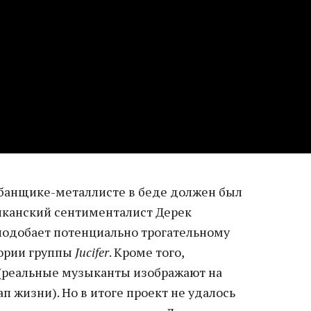
абанщике-металлисте в беде должен был
иканский сентименталист Дерек
 подобает потенциально трогательному
тории группы
Jucifer
. Кроме того,
(реальные музыканты изображают на
п жизни). Но в итоге проект не удалось