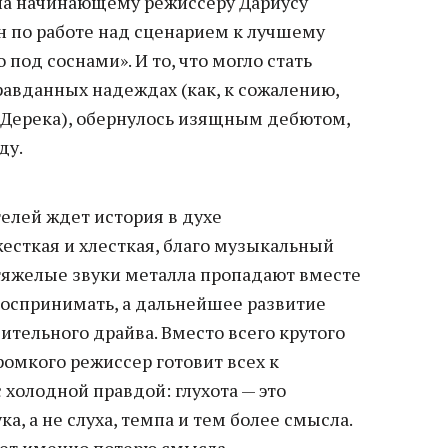
шла начинающему режиссеру Дариусу
н по работе над сценарием к лучшему
под соснами». И то, что могло стать
равданных надеждах (как, к сожалению,
 Дерека), обернулось изящным дебютом,
ду.
телей ждет история в духе
есткая и хлесткая, благо музыкальный
 тяжелые звуки металла пропадают вместе
воспринимать, а дальнейшее развитие
ительного драйва. Вместо всего крутого
омкого режиссер готовит всех к
олодной правдой: глухота — это
а, а не слуха, темпа и тем более смысла.
ает именно потерю смысла.