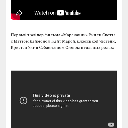
Первый трейлер фильма «Марсианин» Ридли Скотта,
с Мэттом Дэймоном, Кейт Марой, Джессикой Честейн,
Кристен Уиг и Себастьяном Стэном в главных ролях: