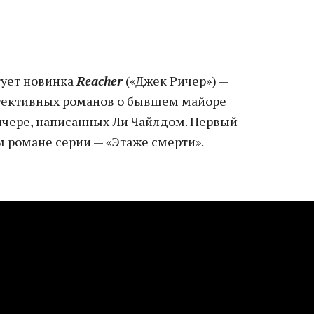
тует новинка
Reacher
(«Джек Ричер») —
етективных романов о бывшем майоре
чере, написанных Ли Чайлдом. Первый
м романе серии — «Этаже смерти».