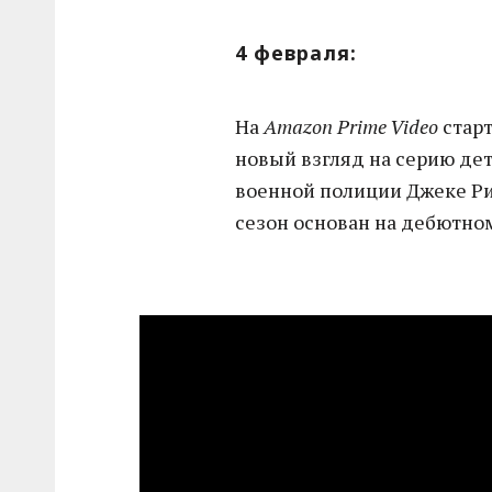
4 февраля:
На
Amazon Prime Video
стар
новый взгляд на серию д
военной полиции Джеке Ри
сезон основан на дебютно