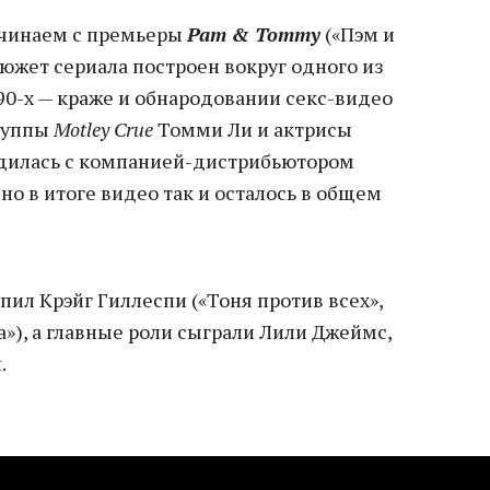
чинаем с премьеры
Pam & Tommy
(«Пэм и
Сюжет сериала построен вокруг одного из
90-х — краже и обнародовании секс-видео
группы
Motley Crue
Томми Ли и актрисы
удилась с компанией-дистрибьютором
, но в итоге видео так и осталось в общем
ил Крэйг Гиллеспи («Тоня против всех»,
»), а главные роли сыграли Лили Джеймс,
.