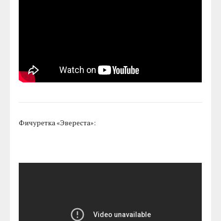
Фичуретка «Эвереста»: