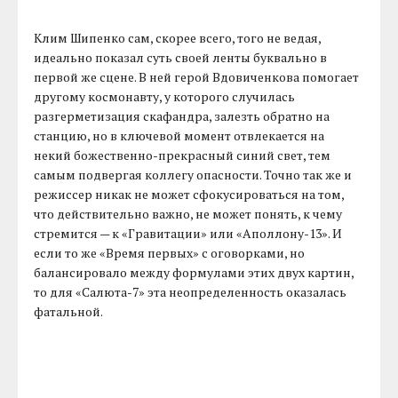
Клим Шипенко сам, скорее всего, того не ведая,
идеально показал суть своей ленты буквально в
первой же сцене. В ней герой Вдовиченкова помогает
другому космонавту, у которого случилась
разгерметизация скафандра, залезть обратно на
станцию, но в ключевой момент отвлекается на
некий божественно-прекрасный синий свет, тем
самым подвергая коллегу опасности. Точно так же и
режиссер никак не может сфокусироваться на том,
что действительно важно, не может понять, к чему
стремится — к «Гравитации» или «Аполлону-13». И
если то же «Время первых» с оговорками, но
балансировало между формулами этих двух картин,
то для «Салюта-7» эта неопределенность оказалась
фатальной.