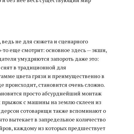
 ведь не для сюжета и сценарного
о-то еще смотрит: основное здесь — экшн,
датели умудряются запороть даже это:
 снят в традиционной для
амме цвета грязи и преимущественно в
ще происходит, становится очень сложно.
новится просто абсурднейший монтаж
н прыжок с машины на землю склеен из
Андерсон сотоварищи также вспоминают о
что вытекает в запредельное количество
йров, каждому из которых предшествует