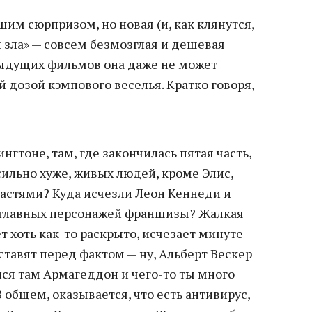
шим сюрпризом, но новая (и, как клянутся,
 зла» — совсем безмозглая и дешевая
едыдущих фильмов она даже не может
 дозой кэмпового веселья. Кратко говоря,
нгтоне, там, где закончилась пятая часть,
сильно хуже, живых людей, кроме Элис,
частями? Куда исчезли Леон Кеннеди и
 главных персонажей франшизы? Жалкая
ет хоть как-то раскрыто, исчезает минуте
 ставят перед фактом — ну, Альберт Вескер
ился там Армагеддон и чего-то ты много
 общем, оказывается, что есть антивирус,