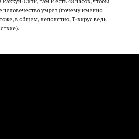
 Раккун-Сити, там и есть 48 часов, чтобы
се человечество умрет (почему именно
 тоже, в общем, непонятно, T-вирус ведь
ствие).