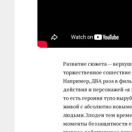
Развитие сюжета — верхуш
торжественное сошествие 
Например, ДВА раза в фил
действия и персонажей «я 
то есть героиня тупо выру
живой с абсолютно новым
людьми. Злодеи тем времен
моменты беззащитности ед
главное действующее лицо