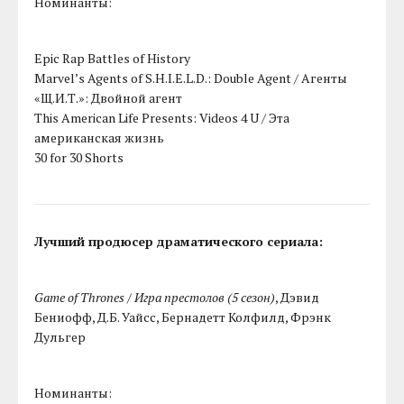
Номинанты:
Epic Rap Battles of History
Marvel’s Agents of S.H.I.E.L.D.: Double Agent / Агенты
«Щ.И.Т.»: Двойной агент
This American Life Presents: Videos 4 U / Эта
американская жизнь
30 for 30 Shorts
Лучший продюсер драматического сериала:
Game of Thrones / Игра престолов (5 сезон)
, Дэвид
Бениофф, Д.Б. Уайсс, Бернадетт Колфилд, Фрэнк
Дульгер
Номинанты: