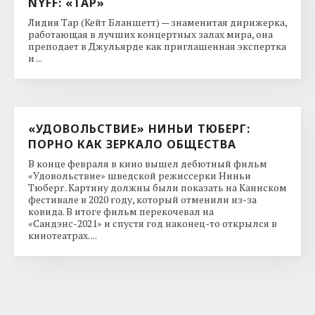
NYFF: «ТАР»
Лидия Тар (Кейт Бланшетт) — знаменитая дирижерка,
работающая в лучших концертных залах мира, она
преподает в Джульярде как приглашенная экспертка
и ...
«УДОВОЛЬСТВИЕ» НИНЬИ ТЮБЕРГ:
ПОРНО КАК ЗЕРКАЛО ОБЩЕСТВА
В конце февраля в кино вышел дебютный фильм
«Удовольствие» шведской режиссерки Ниньи
Тюберг. Картину должны были показать на Каннском
фестивале в 2020 году, который отменили из-за
ковида. В итоге фильм перекочевал на
«Сандэнс-2021» и спустя год наконец-то открылся в
кинотеатрах. ...