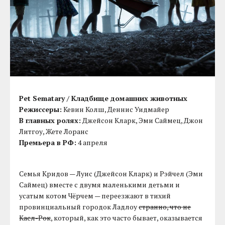
Pet Sematary / Кладбище домашних животных
Режиссеры:
Кевин Колш, Деннис Уидмайер
В главных ролях:
Джейсон Кларк, Эми Саймец, Джон
Литгоу, Жете Лоранс
Премьера в РФ:
4 апреля
Семья Кридов — Луис (Джейсон Кларк) и Рэйчел (Эми
Саймец) вместе с двумя маленькими детьми и
усатым котом Чёрчем — переезжают в тихий
провинциальный городок Ладлоу
странно, что не
Касл-Рок
, который, как это часто бывает, оказывается