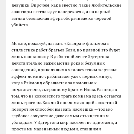
девушки. Впрочем, как известно, такие любительские
авантюры всегда идут наперекосяк, и на первый
взгляд безопасная афера оборачивается чередой
убийств.
Можно, пожалуй, назвать «Квадрат» фильмом в
стилистике работ братьев Коэн, но правдой это будет
лишь наполовину. В дебютной ленте Эдгертона
действительно важен мотив рока и безумных
совпадений, приводящих к человеческим жертвам:
эффект домино срабатывает уже с первых минут,
когда Рэймонд обращается за помощью к
поджигателю, сыгранному братом Нэша. Разница в
том, что из коэновского трагикомизма здесь остается
лишь трагизм. Каждый ошеломляющий сюжетный
поворот не способен вызвать насмешки — только
глубокое сочувствие даже самым отъявленным
ублюдкам. У Эдгертона мир населен не идиотами, а
простыми маленькими людьми, ставшими