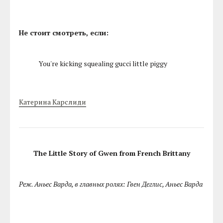
Не стоит смотреть, если:
You're kicking squealing gucci little piggy
Катерина Карслиди
The Little Story of Gwen from French Brittany
Реж. Аньес Варда, в главных ролях: Гвен Деглис, Аньес Варда