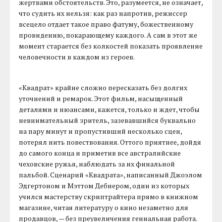
жертвами обстоятельств. Это, разумеется, не означает,
что судить их нельзя: как раз напротив, режиссер
всецело отдает такое право фатуму, божественному
провидению, покарающему каждого. А сам в этот же
момент старается без колкостей показать проявление
человечности в каждом из героев.
«Квадрат» крайне сложно пересказать без долгих
уточнений и ремарок. Этот фильм, насыщенный
деталями и нюансами, кажется, только и ждет, чтобы
невнимательный зритель, зазевавшийся буквально
на пару минут и пропустивший несколько сцен,
потерял нить повествования. Оттого приятнее, дойдя
до самого конца и приметив все австралийские
чеховские ружья, наблюдать за их финальной
пальбой. Сценарий «Квадрата», написанный Джоэлом
Эдгертоном и Мэттом Дебнером, один из которых
учился мастерству скриптрайтера прямо в книжном
магазине, читая литературу о кино незаметно для
продавцов, — без преувеличения гениальная работа.