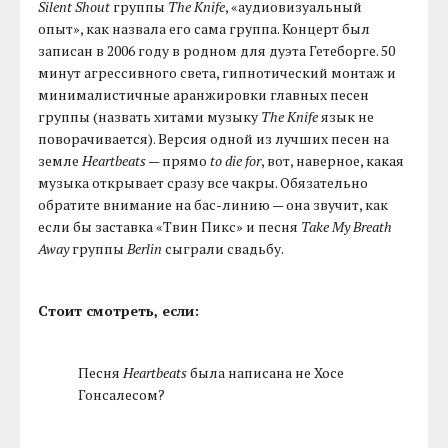
Silent Shout
группы
The Knife
, «аудиовизуальный
опыт», как назвала его сама группа. Концерт был
записан в 2006 году в родном для дуэта Гетеборге. 50
минут агрессивного света, гипнотический монтаж и
минималистичные аранжировки главных песен
группы (назвать хитами музыку
The Knife
язык не
поворачивается). Версия одной из лучших песен на
земле
Heartbeats
— прямо
to die for
, вот, наверное, какая
музыка открывает сразу все чакры. Обязательно
обратите внимание на бас-линию — она звучит, как
если бы заставка «Твин Пикс» и песня
Take My Breath
Away
группы
Berlin
сыграли свадьбу.
Стоит смотреть, если:
Песня
Heartbeats
была написана не Хосе
Гонсалесом?