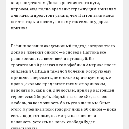
квир-подтекстом. До завершения этого пути,
впрочем, еще полно времени: страждущим зрителям
для начала предстоит узнать, чем Паттон занимался
все эти годы и почему по нему так сильно ударила
критика.
Рафинированно академичный подход авторов этого
дока не изменит одного — исповедь Паттона все
равно останется щемящей и пугающей. Его
трогательный рассказ о гомофобии в Америке после
эпидемии СПИДа и тяжелой болезни, которую ему
пришлось пережить, не столько критикует старые
нравы, сколько предлагает таким же одиноким,
непонятым, как и он, личностям, пример настоящей
героической борьбы. Борьбы за свое «Я», за свою
любовь, за возможность быть услышанным. Опыт
этого мученика эпохи говорит лишь об одном — пока
есть люди, готовые, несмотря на гонения и
ненависть, устоять на ногах, свобода будет
существовать.