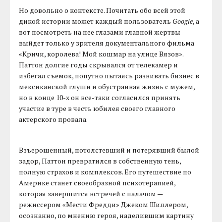
Но довольно о контексте. Почитать обо всей этой
дикой истории может каждый пользователь
Google
, а
вот посмотреть на нее глазами главной жертвы
выйдет только у зрителя документального фильма
«Кричи, королева! Мой кошмар на улице Вязов».
Паттон долгие годы скрывался от телекамер и
избегал съемок, попутно пытаясь развивать бизнес в
мексиканской глуши и обустраивая жизнь с мужем,
но в конце 10-х он все-таки согласился принять
участие в туре в честь юбилея своего главного
актерского провала.
Взъерошенный, потолстевший и потерявший былой
задор, Паттон превратился в собственную тень,
полную страхов и комплексов. Его путешествие по
Америке станет своеобразной психотерапией,
которая завершится встречей с палачом —
режиссером «Мести Фредди» Джеком Шиллером,
осознанно, по мнению героя, наделившим картину