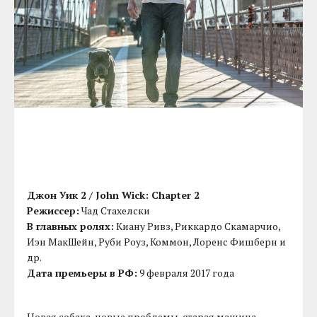
Джон Уик 2 / John Wick: Chapter 2
Режиссер:
Чад Стахелски
В главных ролях:
Киану Ривз, Риккардо Скамарчио,
Иэн МакШейн, Руби Роуз, Коммон, Лоренс Фишберн и
др.
Дата премьеры в РФ:
9 февраля 2017 года
Новая собака, новые проблемы, старая машина —