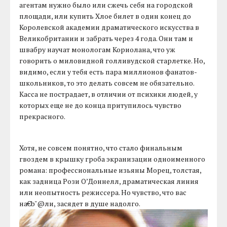
агентам нужно было или сжечь себя на городской
площади, или купить Хлое билет в один конец до
Королевской академии драматического искусства в
Великобритании и забрать через 4 года. Они там и
швабру научат монологам Кориолана, что уж
говорить о миловидной голливудской старлетке. Но,
видимо, если у тебя есть пара миллионов фанатов-
школьников, то это делать совсем не обязательно.
Касса не пострадает, в отличии от психики людей, у
которых еще не до конца притупилось чувство
прекрасного.
Хотя, не совсем понятно, что стало финальным
гвоздем в крышку гроба экранизации одноименного
романа: профессиональные изьяны Морец, толстая,
как задница Рози О’Доннелл, драматическая линия
или неопытность режиссера. Но чувство, что вас
на€b"@ли, засядет в душе надолго.