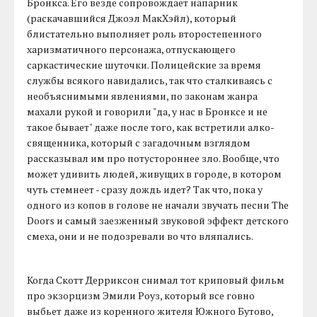
Бронкса. Его везде сопровождает напарник
(раскачавшийся Джоэл МакХэйл), который
блистательно выполняет роль второстепенного
харизматичного персонажа, отпускающего
саркастические шуточки. Полицейские за время
службы всякого навидались, так что сталкиваясь с
необъяснимыми явлениями, по законам жанра
махали рукой и говорили "да, у нас в Бронксе и не
такое бывает" даже после того, как встретили алко-
священника, который с загадочным взглядом
рассказывал им про потустороннее зло. Вообще, что
может удивить людей, живущих в городе, в котором
чуть стемнеет - сразу дождь идет? Так что, пока у
одного из копов в голове не начали звучать песни The
Doors и самый заезженный звуковой эффект детского
смеха, они и не подозревали во что вляпались.
Когда Скотт Дерриксон снимал тот криповый фильм
про экзорцизм Эмили Роуз, который все говно
выбьет даже из коренного жителя Южного Бутово,