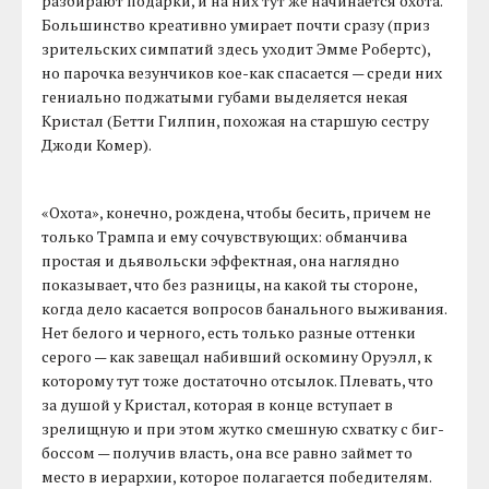
разбирают подарки, и на них тут же начинается охота.
Большинство креативно умирает почти сразу (приз
зрительских симпатий здесь уходит Эмме Робертс),
но парочка везунчиков кое-как спасается — среди них
гениально поджатыми губами выделяется некая
Кристал (Бетти Гилпин, похожая на старшую сестру
Джоди Комер).
«Охота», конечно, рождена, чтобы бесить, причем не
только Трампа и ему сочувствующих: обманчива
простая и дьявольски эффектная, она наглядно
показывает, что без разницы, на какой ты стороне,
когда дело касается вопросов банального выживания.
Нет белого и черного, есть только разные оттенки
серого — как завещал набивший оскомину Оруэлл, к
которому тут тоже достаточно отсылок. Плевать, что
за душой у Кристал, которая в конце вступает в
зрелищную и при этом жутко смешную схватку с биг-
боссом — получив власть, она все равно займет то
место в иерархии, которое полагается победителям.