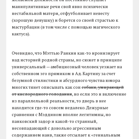
манипулятивные речи свой явно психически
нестабильной матери, отфутболивает невесту
(хорошую девушку) и борется со своей страстью к
мастурбации (в том числе с помощью магического
кактуса).
Очевидно, что Мэттью Ранкин как-то иронизирует
над историей родной страны, но сюжет в принципе
универсальный — амбициозный человек уезжает на
собственном эго прямиком в Ад. Картину за счет
безумной стилистики и абсурдного чувства юмора
многих тянет описывать как сон
собаки, умирающей
от кислородного голодания
, но если это и включение
из параллельной реальности, то дверь в нее
находится где-то совсем недалеко. Дежурные
сравнения с Мэддином вполне легитимны, но
панковский задор и какой-то странный,
несовпадающий с довольно агрессивным
содержанием наив, также отсылает к «гениальным