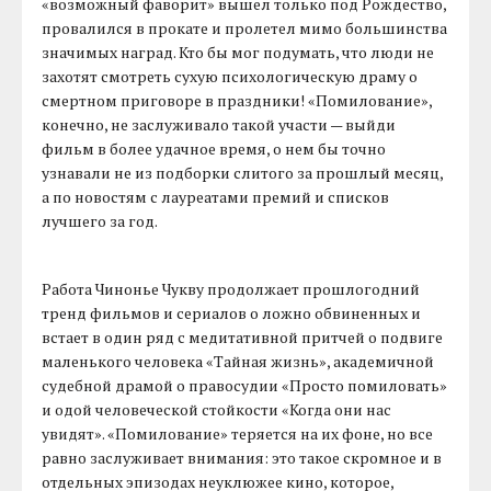
«возможный фаворит» вышел только под Рождество,
провалился в прокате и пролетел мимо большинства
значимых наград. Кто бы мог подумать, что люди не
захотят смотреть сухую психологическую драму о
смертном приговоре в праздники! «Помилование»,
конечно, не заслуживало такой участи — выйди
фильм в более удачное время, о нем бы точно
узнавали не из подборки слитого за прошлый месяц,
а по новостям с лауреатами премий и списков
лучшего за год.
Работа Чинонье Чукву продолжает прошлогодний
тренд фильмов и сериалов о ложно обвиненных и
встает в один ряд с медитативной притчей о подвиге
маленького человека «Тайная жизнь», академичной
судебной драмой о правосудии «Просто помиловать»
и одой человеческой стойкости «Когда они нас
увидят». «Помилование» теряется на их фоне, но все
равно заслуживает внимания: это такое скромное и в
отдельных эпизодах неуклюжее кино, которое,