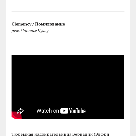
Clemency / Помилование
реж. Чинонье Чукву
Тюремная надзирательница Бернадин (Элфри