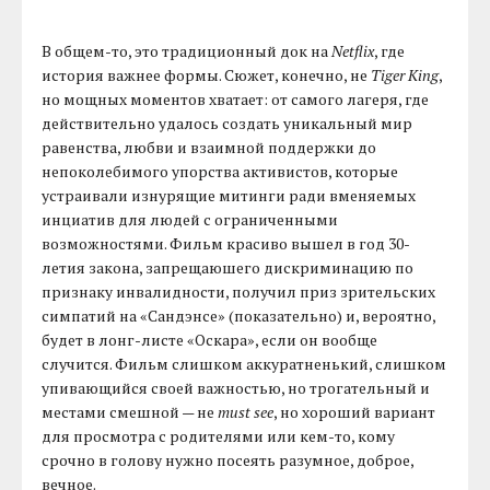
В общем-то, это традиционный док на
Netflix
, где
история важнее формы. Сюжет, конечно, не
Tiger King
,
но мощных моментов хватает: от самого лагеря, где
действительно удалось создать уникальный мир
равенства, любви и взаимной поддержки до
непоколебимого упорства активистов, которые
устраивали изнурящие митинги ради вменяемых
инциатив для людей с ограниченными
возможностями. Фильм красиво вышел в год 30-
летия закона, запрещаюшего дискриминацию по
признаку инвалидности, получил приз зрительских
симпатий на «Сандэнсе» (показательно) и, вероятно,
будет в лонг-листе «Оскара», если он вообще
случится. Фильм слишком аккуратненький, слишком
упивающийся своей важностью, но трогательный и
местами смешной — не
must see
, но хороший вариант
для просмотра с родителями или кем-то, кому
срочно в голову нужно посеять разумное, доброе,
вечное.