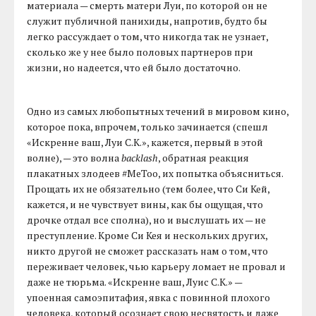
материала — смерть матери Луи, по которой он не
служит публичной панихиды, напротив, будто бы
легко рассуждает о том, что никогда так не узнает,
сколько же у нее было половых партнеров при
жизни, но надеется, что ей было достаточно.
Одно из самых любопытных течений в мировом кино,
которое пока, впрочем, только зачинается (спешл
«Искренне ваш, Луи С.К.», кажется, первый в этой
волне), — это волна
backlash
, обратная реакция
плакатных злодеев #MeToo, их попытка объясниться.
Прощать их не обязательно (тем более, что Си Кей,
кажется, и не чувствует вины, как бы ощущая, что
дрочке отдал все сполна), но и выслушать их — не
преступление. Кроме Си Кея и нескольких других,
никто другой не сможет рассказать нам о том, что
переживает человек, чью карьеру ломает не провал и
даже не тюрьма. «Искренне ваш, Луис С.К.» —
упоенная самоэпитафия, явка с повинной плохого
человека, который осознает свою несвятость и даже