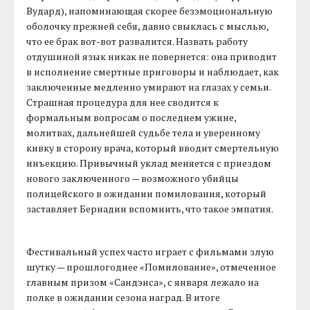
Вудард), напоминающая скорее безэмоциональную
оболочку прежней себя, давно свыклась с мыслью,
что ее брак вот-вот развалится. Назвать работу
отдушиной язык никак не повернется: она приводит
в исполнение смертные приговоры и наблюдает, как
заключенные медленно умирают на глазах у семьи.
Страшная процедура для нее сводится к
формальным вопросам о последнем ужине,
молитвах, дальнейшей судьбе тела и уверенному
кивку в сторону врача, который вводит смертельную
инъекцию. Привычный уклад меняется с приездом
нового заключенного — возможного убийцы
полицейского в ожидании помилования, который
заставляет Бернадин вспомнить, что такое эмпатия.
Фестивальный успех часто играет с фильмами злую
шутку — прошлогоднее «Помилование», отмеченное
главным призом «Сандэнса», с января лежало на
полке в ожидании сезона наград. В итоге