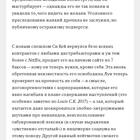
мастурбирует — однажды его не так поняли и
увидели то, чего видеть не желали. Уголовного
преследования жалкий дрочила не заслужил, но
публичному остракизму подвергся.
С новым спешлом Си Кей вернулся безо всяких
контрактов с любыми дистрибьюторами и уж тем
более с
Netflix
, продает его на личном сайте по 7
баксов — кому он теперь нужен, кроме себя. Эта вновь
обретенная неизвестность его освободила. Луи теперь
проверяет на прочность не себя — в смысле,
договоренностями с корпорациями, которые его
явно нагибали в плане содержания выступлений (это
особенно заметно по
Louis C.K. 2017
) — а зал, который
пытается даже шокироваться злобно-хитроумными
шутками про инвалидов, неиспользование
табуированной лексики (в случае выражения
«умственно отсталый») и лицемерие социума по
этому поводу. Другой важный лейтмотив свежего