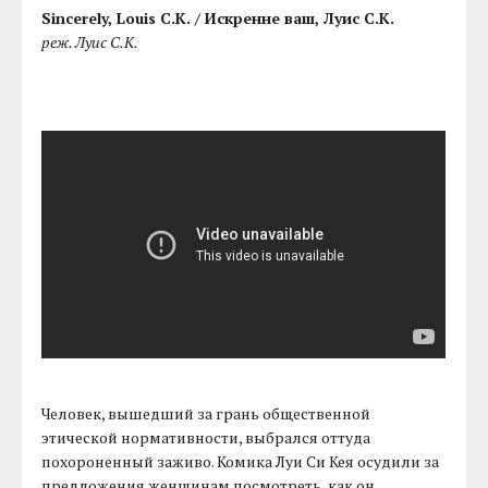
Sincerely, Louis C.K. / Искренне ваш, Луис С.К.
реж. Луис С.К.
Человек, вышедший за грань общественной
этической нормативности, выбрался оттуда
похороненный заживо. Комика Луи Си Кея осудили за
предложения женщинам посмотреть, как он