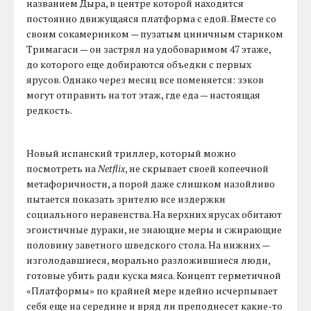
названием Дыра, в центре которой находится
постоянно движущаяся платформа с едой. Вместе со
своим сокамерником — пузатым циничным стариком
Тримагаси — он застрял на удобоваримом 47 этаже,
до которого еще добираются объедки с первых
ярусов. Однако через месяц все поменяется: зэков
могут отправить на тот этаж, где еда — настоящая
редкость.
Новый испанский триллер, который можно
посмотреть на
Netflix
, не скрывает своей копеечной
метафоричности, а порой даже слишком назойливо
пытается показать зрителю все издержки
социального неравенства. На верхних ярусах обитают
эгоистичные дураки, не знающие меры и сжирающие
половину заветного шведского стола. На нижних —
изголодавшиеся, морально разложившиеся люди,
готовые убить ради куска мяса. Концепт герметичной
«Платформы» по крайней мере идейно исчерпывает
себя еще на середине и вряд ли преподнесет какие-то