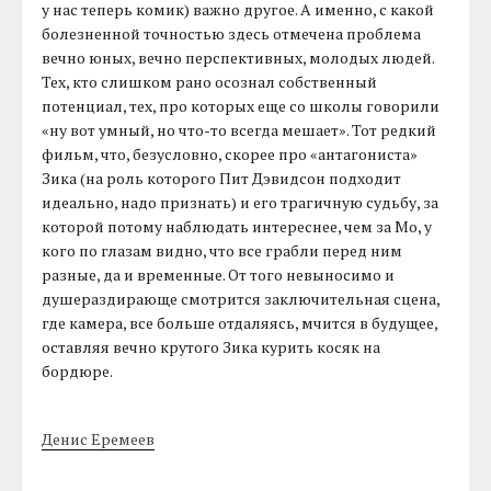
у нас теперь комик) важно другое. А именно, с какой
болезненной точностью здесь отмечена проблема
вечно юных, вечно перспективных, молодых людей.
Тех, кто слишком рано осознал собственный
потенциал, тех, про которых еще со школы говорили
«ну вот умный, но что-то всегда мешает». Тот редкий
фильм, что, безусловно, скорее про «антагониста»
Зика (на роль которого Пит Дэвидсон подходит
идеально, надо признать) и его трагичную судьбу, за
которой потому наблюдать интереснее, чем за Мо, у
кого по глазам видно, что все грабли перед ним
разные, да и временные. От того невыносимо и
душераздирающе смотрится заключительная сцена,
где камера, все больше отдаляясь, мчится в будущее,
оставляя вечно крутого Зика курить косяк на
бордюре.
Денис Еремеев