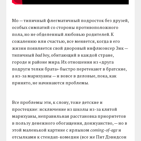
Мо — типичный флегматичный подросток без друзей,
особых симпатий со стороны противоположного
пола, но не обделенный любовью родителей. К
сожалению или счастью, все меняется, когда в его
жизни появляется свой дворовый инфлюэнсер Зик —
типичный
bad boy
, обитающий в каждой стране,
городе и районе мира. Их отношения из «друга
подруги телки брата» быстро перетекают в братские,
а из-за марихуаны — и вовсе в деловые, пока, как
принято, не начинаются проблемы.
Все проблемы эти, к слову, тоже детские и
простецкие: исключение из школы из-за клятой
марихуаны, неправильная расстановка приоритетов
в пользу денежного обогащения, донжуанство, — но в
этой маленькой картине с ярлыком
coming-of-age
и
отсылками к стендап-комедии (все же Пит Дэвидсон