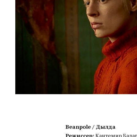
Beanpole / Дылда
Режиссер:
Кантемир Бала