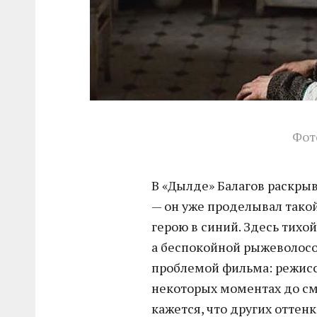
Фот
В «Дылде» Балагов раскрыв
— он уже проделывал такой
герою в синий. Здесь тихо
а беспокойной рыжеволосой
проблемой фильма: режиссе
некоторых моментах до см
кажется, что других оттенк