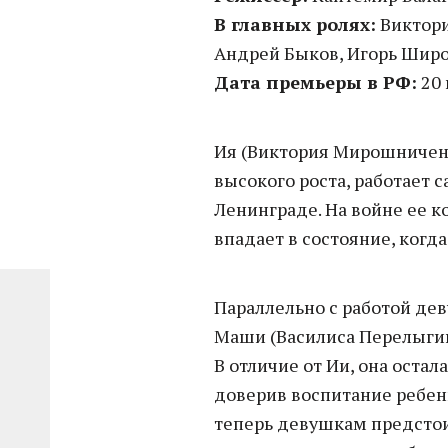
В главных ролях:
Виктори
Андрей Быков, Игорь Шир
Дата премьеры в РФ:
20 
Ия (Виктория Мирошниченк
высокого роста, работает 
Ленинграде. На войне ее к
впадает в состояние, когд
Параллельно с работой де
Маши (Василиса Перелыгина
В отличие от Ии, она остал
доверив воспитание ребенк
теперь девушкам предстоит