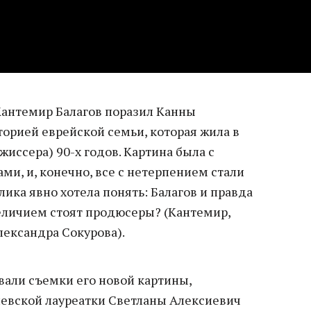
 Кантемир Балагов поразил Канны
орией еврейской семьи, которая жила в
жиссера) 90-х годов. Картина была с
ми, и, конечно, все с нетерпением стали
лика явно хотела понять: Балагов и правда
величием стоят продюсеры? (Кантемир,
лександра Сокурова).
овали съемки его новой картины,
левской лауреатки Светланы Алексиевич