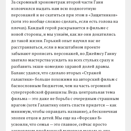
За скромный хронометраж второй части Ганн
изловчился выдать нам всю подноготную
персонажей и не скатиться при этом в «Защитников»
(хотя это вообще сложно сделать, если есть голова на
плечах). Каждый герой раскрывается в фильме с
новой стороны, и мы узнаём, как же они докатились
до такой жизни. Горький опыт научил нас не
расстраиваться, если в масштабном проекте
забывают прописать персонажей, но Джеймсу Ганну
хватило мастерства усидеть на всех стульях сразу и
разбавить экшн-комедию здравой долей драмы.
Баланс удался, что сделало вторых «Стражей
галактики» больше похожими на авторский фильм с
баснословным бюджетом, чем на часть огромной
супергеройской франшизы. Ведь центральная тема
фильма — это даже не борьба с очередным страшным
врагом (хотя Галактику опять спасти придется — как
минимум, чтобы оправдать название), а бесконечная
эпопея отцов и детей. Мы еще на «Форсаже 8»
усвоили, что семья — это главное, сейчас просто
закрепляем пройденный материал моралью, что