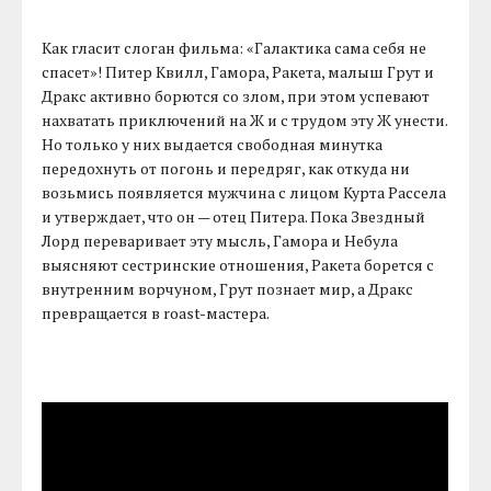
Как гласит слоган фильма: «Галактика сама себя не
спасет»! Питер Квилл, Гамора, Ракета, малыш Грут и
Дракс активно борются со злом, при этом успевают
нахватать приключений на Ж и с трудом эту Ж унести.
Но только у них выдается свободная минутка
передохнуть от погонь и передряг, как откуда ни
возьмись появляется мужчина с лицом Курта Рассела
и утверждает, что он — отец Питера. Пока Звездный
Лорд переваривает эту мысль, Гамора и Небула
выясняют сестринские отношения, Ракета борется с
внутренним ворчуном, Грут познает мир, а Дракс
превращается в roast-мастера.