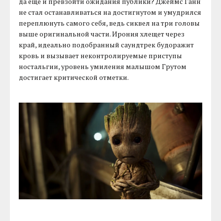
да ещё и превзойти ожидания публики? Джеймс Ганн
не стал останавливаться на достигнутом и умудрился
переплюнуть самого себя, ведь сиквел на три головы
выше оригинальной части. Ирония хлещет через
край, идеально подобранный саундтрек будоражит
кровь и вызывает неконтролируемые приступы
ностальгии, уровень умиления малышом Грутом
достигает критической отметки.