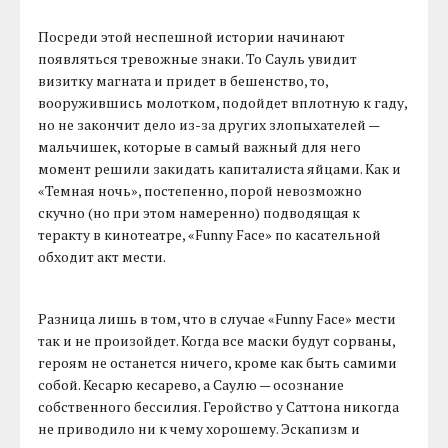
Посреди этой неспешной истории начинают
появляться тревожные знаки. То Сауль увидит
визитку магната и придет в бешенство, то,
вооружившись молотком, подойдет вплотную к гаду,
но не закончит дело из-за других злопыхателей —
мальчишек, которые в самый важный для него
момент решили закидать капиталиста яйцами. Как и
«Темная ночь», постепенно, порой невозможно
скучно (но при этом намеренно) подводящая к
теракту в кинотеатре, «Funny Face» по касательной
обходит акт мести.
Разница лишь в том, что в случае «Funny Face» мести
так и не произойдет. Когда все маски будут сорваны,
героям не останется ничего, кроме как быть самими
собой. Кесарю кесарево, а Саулю — осознание
собственного бессилия. Геройство у Саттона никогда
не приводило ни к чему хорошему. Эскапизм и