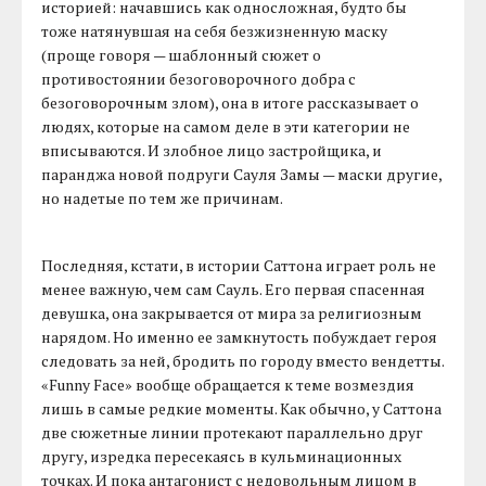
историей: начавшись как односложная, будто бы
тоже натянувшая на себя безжизненную маску
(проще говоря — шаблонный сюжет о
противостоянии безоговорочного добра с
безоговорочным злом), она в итоге рассказывает о
людях, которые на самом деле в эти категории не
вписываются. И злобное лицо застройщика, и
паранджа новой подруги Сауля Замы — маски другие,
но надетые по тем же причинам.
Последняя, кстати, в истории Саттона играет роль не
менее важную, чем сам Сауль. Его первая спасенная
девушка, она закрывается от мира за религиозным
нарядом. Но именно ее замкнутость побуждает героя
следовать за ней, бродить по городу вместо вендетты.
«Funny Face» вообще обращается к теме возмездия
лишь в самые редкие моменты. Как обычно, у Саттона
две сюжетные линии протекают параллельно друг
другу, изредка пересекаясь в кульминационных
точках. И пока антагонист с недовольным лицом в