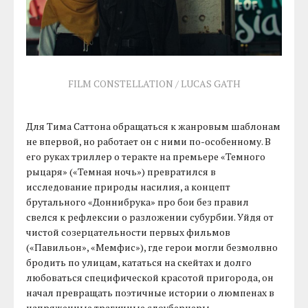
FILM CONSTELLATION / LUCAS GATH
Для Тима Саттона обращаться к жанровым шаблонам
не впервой, но работает он с ними по-особенному. В
его руках триллер о теракте на премьере «Темного
рыцаря» («Темная ночь») превратился в
исследование природы насилия, а концепт
брутального «Доннибрука» про бои без правил
свелся к рефлексии о разложении субурбии. Уйдя от
чистой созерцательности первых фильмов
(«Павильон», «Мемфис»), где герои могли безмолвно
бродить по улицам, кататься на скейтах и долго
любоваться специфической красотой пригорода, он
начал превращать поэтичные истории о люмпенах в
напряженные трагичные слоубернеры.