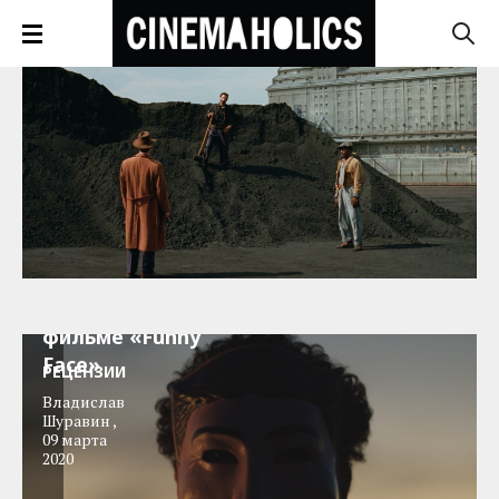
Берлинале-2020:
Деконструкция
супергероики в
фильме «Funny
Face»
РЕЦЕНЗИИ
Владислав
Шуравин
,
09 марта
2020