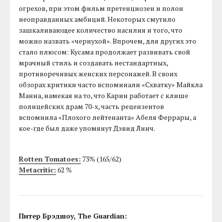
огрехов, при этом фильм претенциозен и полон
неоправданных амбиций. Некоторых смутило
зашкаливающее количество насилия и того, что
можно назвать «чернухой». Впрочем, для других это
стало плюсом: Кусама продолжает развивать свой
мрачный стиль и создавать нестандартных,
противоречивых женских персонажей. В своих
обзорах критики часто вспоминали «Схватку» Майкла
Манна, намекая на то, что Карин работает с клише
полицейских драм 70-х, часть рецензентов
вспомнила «Плохого лейтенанта» Абеля Феррары, а
кое-где был даже упомянут Дэвид Линч.
Rotten Tomatoes:
73% (165/62)
Metacritic:
62 %
Питер Брэдшоу, The Guardian: