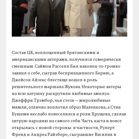
Состав ЦК, воплощенный британскими и
американскими актерами, получился гомерически
смешным. Саймон Расселл Бил наконец-то громко
заявил о себе, сыграв беспринципного Берию, а
Джейсон Айзекс блестяще вошел в роль
решительного маршала Жукова. Некоторые актеры
на всю катушку раскрутили любимые амплуа:
Джеффри Трэмбор, чья стезя — миролюбивые
мямли, отлично воплотил образ Маленкова, а Стив
Бушеми неслабо повеселился в роли Хрущева, сделав
хитрую пародию на самого себя. Часть каста и вовсе
открылась с новой стороны: в частности, Руперт
Френд и Андреа Райзборо, сыгравшие Василия и