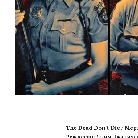
The Dead Don't Die / Ме
Режиссер:
Джим Джарму