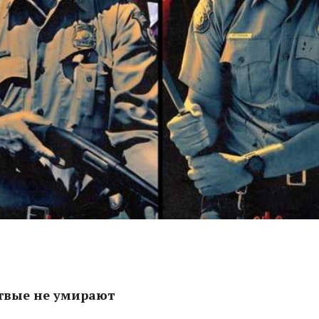
ртвые не умирают
ш