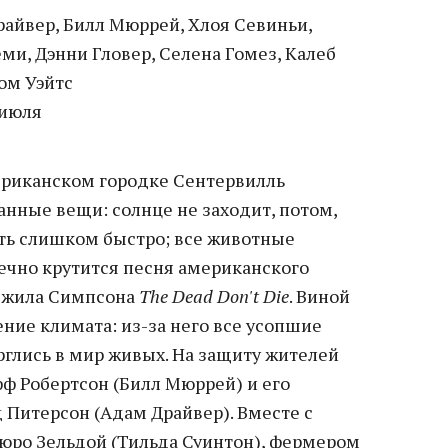
айвер, Билл Мюррей, Хлоя Севиньи,
ми, Дэнни Гловер, Селена Гомез, Калеб
ом Уэйтс
 июля
риканском городке Сентервилль
анные вещи: солнце не заходит, потом,
ить слишком быстро; все животные
нечно крутится песня американского
джила Симпсона
The Dead Don't Die
. Виной
ние климата: из-за него все усопшие
рглись в мир живых. На защиту жителей
ф Робертсон (Билл Мюррей) и его
 Питерсон (Адам Драйвер). Вместе с
юро Зельдой (Тильда Суинтон), фермером