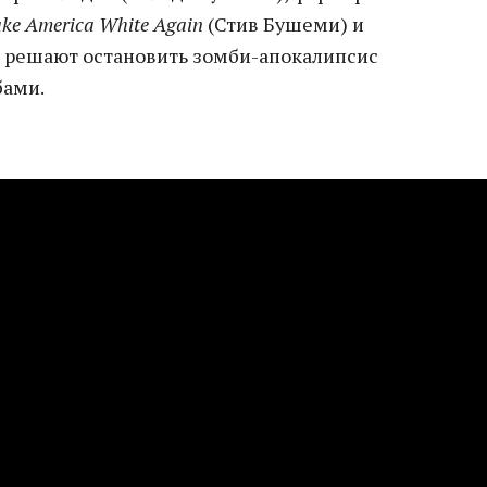
ke America White Again
(Стив Бушеми) и
 решают остановить зомби-апокалипсис
бами.