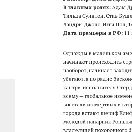
В главных ролях:
Адам Др
Тильда Суинтон, Стив Буше
Лэндри-Джонс, Игги Поп, Т
Дата премьеры в РФ:
11
Однажды в маленьком аме
начинают происходить стр
наоборот, начинает заход
убегают, а по радио беско
кантри-исполнителя Стер
всему — глобальное измене
восстали из мертвых и вто
города встают шериф Клиф
молодой напарник Рональд
владелицей похоронного б