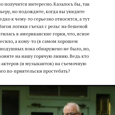
но получится интересно. Казалось бы, так
рьеру, но подождите, когда вы увидите
дко к чему-то серьезно относится, а тут
Вагон логики съехал с рельс на бешеной
тилась в американские горки, что, ясное
бесило, а кому-то (в самом хорошем
внодушных пока обнаружено не было, но,
звоните на нашу горячую линию. Ведь кто
-актеров (и музыкантов) на съемочную
ого по-приятельски простебать?