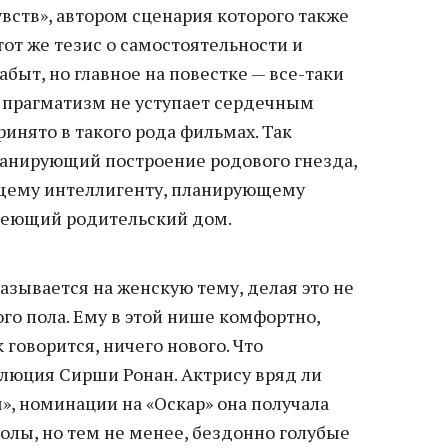
вств», автором сценария которого также
тот же тезис о самостоятельности и
абыт, но главное на повестке — все-таки
м прагматизм не уступает сердечным
ринято в такого рода фильмах. Так
анирующий построение родового гнезда,
щему интеллигенту, планирующему
стеющий родительский дом.
азывается на женскую тему, делая это не
ого пола. Ему в этой нише комфортно,
к говорится, ничего нового. Что
олюция Сирши Ронан. Актрису вряд ли
», номинации на «Оскар» она получала
олы, но тем не менее, бездонно голубые