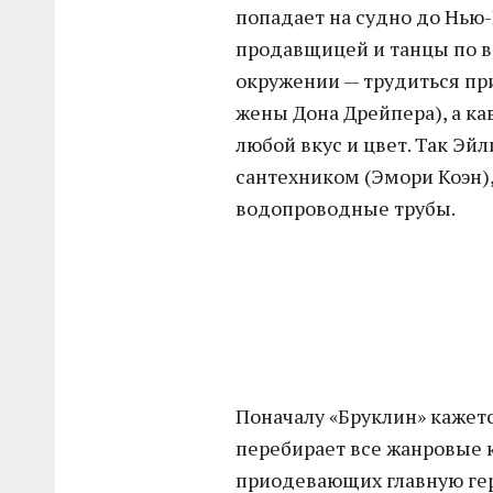
попадает на судно до Нью-Й
продавщицей и танцы по в
окружении — трудиться пр
жены Дона Дрейпера), а кав
любой вкус и цвет. Так Эй
сантехником (Эмори Коэн)
водопроводные трубы.
Поначалу «Бруклин» кажет
перебирает все жанровые 
приодевающих главную геро