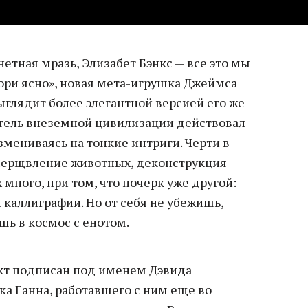
етная мразь, Элизабет Бэнкс — все это мы
 гори ясно», новая мета-игрушка Джеймса
ыглядит более элегантной версией его же
итель внеземной цивилизации действовал
азмениваясь на тонкие интриги. Черти в
мерщвление животных, деконструкция
много, при том, что почерк уже другой:
 каллиграфии. Но от себя не убежишь,
шь в космос с енотом.
кт подписан под именем Дэвида
ка Ганна, работавшего с ним еще во