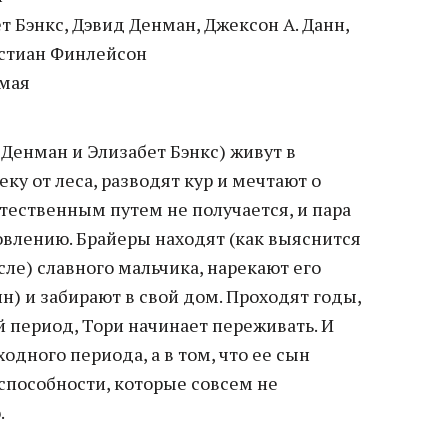
т Бэнкс, Дэвид Денман, Джексон А. Данн,
истиан Финлейсон
мая
 Денман и Элизабет Бэнкс) живут в
у от леса, разводят кур и мечтают о
тественным путем не получается, и пара
овлению. Брайеры находят (как выяснится
ле) славного мальчика, нарекают его
н) и забирают в свой дом. Проходят годы,
 период, Тори начинает переживать. И
одного периода, а в том, что ее сын
способности, которые совсем не
.