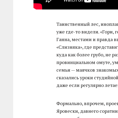
Таинственный лес, иноплан
уже где-то видели. «Гори,
Ганна, местами и правда в
«Слизняка», где представ
куда как более грубо, не р
провинциальном омуте, у
семьи — маячков знакомых 
сказались уроки студийной
даже если регулярно летае
Формально, впрочем, прое
Яровески, давнего соратни