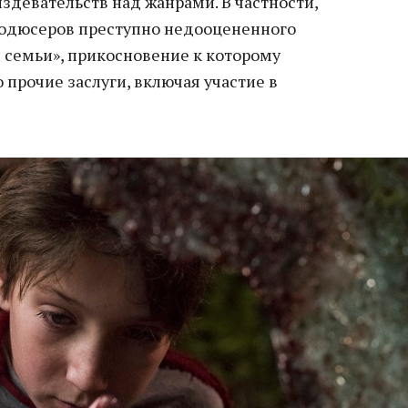
здевательств над жанрами. В частности,
родюсеров преступно недооцененного
 семьи», прикосновение к которому
 прочие заслуги, включая участие в