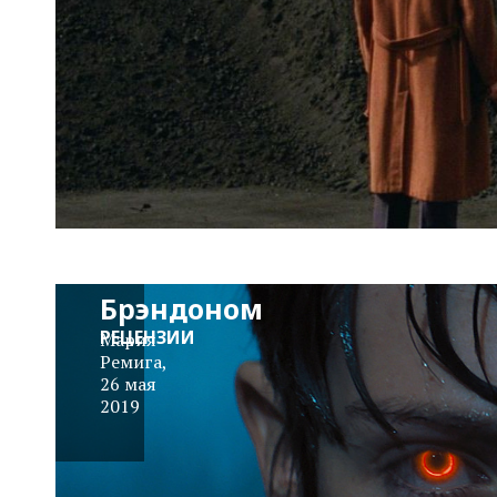
«Гори,
гори
ясно»: Что-
то не так с
Брэндоном
РЕЦЕНЗИИ
Мария
Ремига
,
26 мая
2019