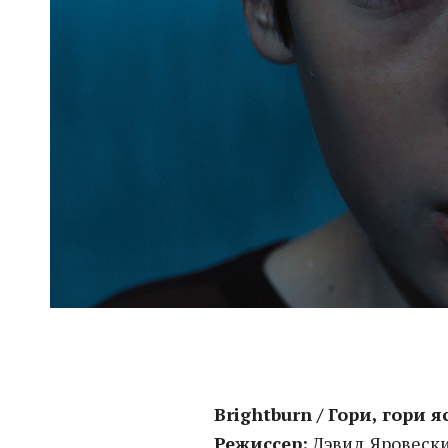
Brightburn / Гори, гори я
Режиссер:
Дэвид Яровеск