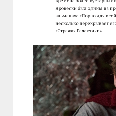
времена более кустарных и
Яровески был одним из п
альманаха «Порно для всей
несколько перекрывает его
«Стражах Галактики».