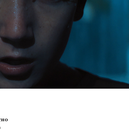
сно
и