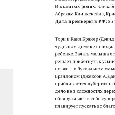
В главных ролях:
Элизабе
Абрахам Клинкскейлз, Кр
Дата премьеры в РФ:
23 
Тори и Кайл Брайер (Дэвид
чудесном домике неподалек
ребенке. Зачать малыша ес
решает прибегнуть к усын
позже — в буквальном смыс
Брэндоном (Джексон А. Дан
приближается пубертатный
дело не в сложностях перех
обнаруживает в себе супер
планирует пускать во благо