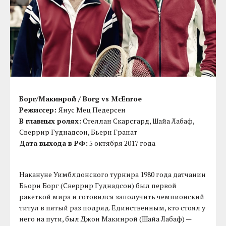
Борг/Макинрой / Borg vs McEnroe
Режиссер:
Янус Мец Педерсен
В главных ролях:
Стеллан Скарсгард, Шайа Лабаф,
Сверрир Гуднадсон, Бьерн Гранат
Дата выхода в РФ:
5 октября 2017 года
Накануне Уимблдонского турнира 1980 года датчанин
Бьорн Борг (Сверрир Гуднадсон) был первой
ракеткой мира и готовился заполучить чемпионский
титул в пятый раз подряд. Единственным, кто стоял у
него на пути, был Джон Макинрой (Шайа Лабаф) —