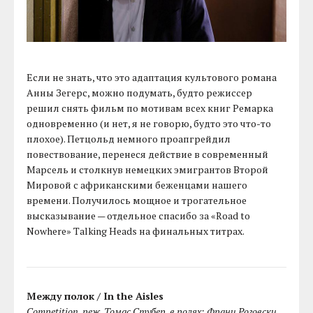
Если не знать, что это адаптация культового романа
Анны Зегерс, можно подумать, будто режиссер
решил снять фильм по мотивам всех книг Ремарка
одновременно (и нет, я не говорю, будто это что-то
плохое). Петцольд немного проапгрейдил
повествование, перенеся действие в современный
Марсель и столкнув немецких эмигрантов Второй
Мировой с африканскими беженцами нашего
времени. Получилось мощное и трогательное
высказывание — отдельное спасибо за «Road to
Nowhere» Talking Heads на финальных титрах.
Между полок / In the Aisles
Competition, реж. Томас Стубер, в ролях: Франц Роговски,