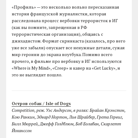
«Профиль» — это несколько вольно пересказанная
история французской журналистки, которая
расследовала процесс вербовки террористок в ИГ
(как вы помните, запрещенная в РФ
террористическая организация), общаясь с
джихадистом. Формат скринкаста (казалось, про него
уже все забыли) опускает все ненужные детали, сужая
мир героини до экрана ноутбука. Помимо всего
прочего, в фильме про вербовку в ИГ используются
«Where is My Mind», «Creep» и кавер на «Get Lucky», и
это не выглядит пошло.
Остров собак / Isle of Dogs
Competition, реж. Уэс Андерсон, в ролях: Брайан Крэнстон,
Кою Ранкин, Эдвард Нортон, Лив Шрайбер, Грета Гервиг,
Билл Мюррей, Джефф Голдблюм, Боб Бэлабан, Скарлетт
Йоханссон