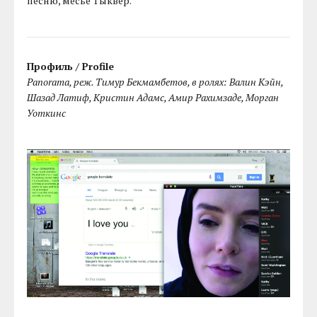
песню, месье Тыквер.
Профиль / Profile
Panorama, реж. Тимур Бекмамбетов, в ролях: Валин Кэйн,
Шазад Латиф, Кристин Адамс, Амир Рахимзаде, Морган
Уоткинс