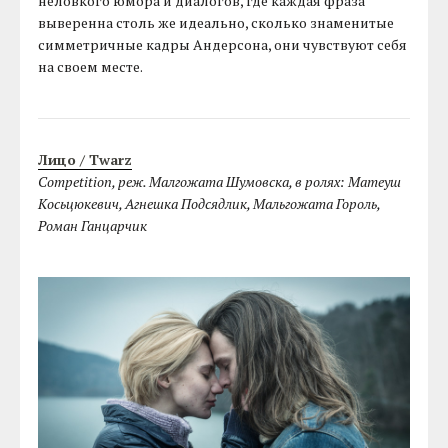
неловкого юмора и диалогов, где каждая фраза
выверенна столь же идеально, сколько знаменитые
симметричные кадры Андерсона, они чувствуют себя
на своем месте.
Лицо / Twarz
Competition, реж. Малгожата Шумовска, в ролях: Матеуш
Косьцюкевич, Агнешка Подсядлик, Мальгожата Гороль,
Роман Ганцарчик