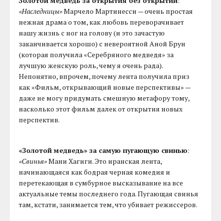
Золотой медведь за открытия без открытий
:
«Наследницы»
Марчело Мартинесси — очень простая
нежная драма о том, как любовь переворачивает
нашу жизнь с ног на голову (и это зачастую
заканчивается хорошо) с невероятной Аной Брун
(которая получила «Серебряного медведя» за
лучшую женскую роль, чему я очень рада).
Непонятно, впрочем, почему лента получила приз
как «Фильм, открывающий новые перспективы» —
даже не могу придумать смешную метафору тому,
насколько этот фильм далек от открытия новых
перспектив.
«Золотой медведь» за самую пугающую свинью
:
«Свинья»
Мани Хагиги. Это иранская лента,
начинающаяся как бодрая черная комедия и
перетекающая в сумбурное высказывание на все
актуальные темы последнего года. Пугающая свинья
там, кстати, занимается тем, что убивает режиссеров.